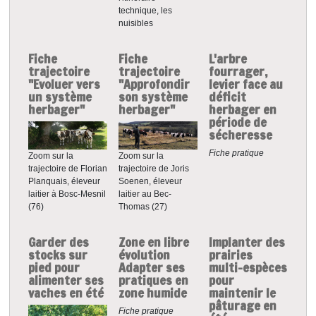
technique, les
nuisibles
Fiche
Fiche
L'arbre
trajectoire
trajectoire
fourrager,
"Evoluer vers
"Approfondir
levier face au
un système
son système
déficit
herbager"
herbager"
herbager en
période de
sécheresse
Fiche pratique
Zoom sur la
Zoom sur la
trajectoire de Joris
trajectoire de Florian
Soenen, éleveur
Planquais, éleveur
laitier au Bec-
laitier à Bosc-Mesnil
Thomas (27)
(76)
Garder des
Zone en libre
Implanter des
stocks sur
évolution
prairies
pied pour
Adapter ses
multi-espèces
alimenter ses
pratiques en
pour
vaches en été
zone humide
maintenir le
pâturage en
Fiche pratique