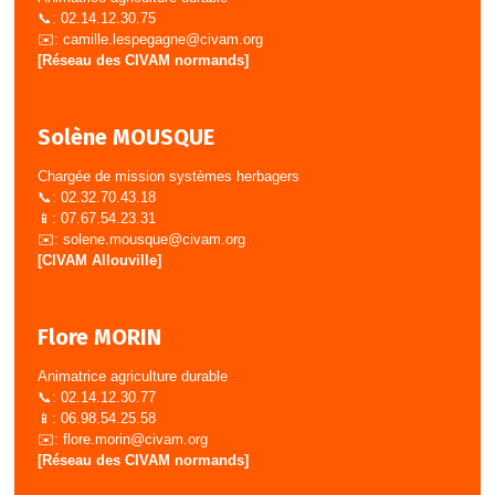
📞: 02.14.12.30.75
✉️:
camille.lespegagne@civam.org
[Réseau des CIVAM normands]
Solène MOUSQUE
Chargée de mission systèmes herbagers
📞: 02.32.70.43.18
📱: 07.67.54.23.31
✉️:
solene.mousque@civam.org
[CIVAM Allouville]
Flore MORIN
Animatrice agriculture durable
📞: 02.14.12.30.77
📱: 06.98.54.25.58
✉️:
flore.morin@civam.org
[Réseau des CIVAM normands]