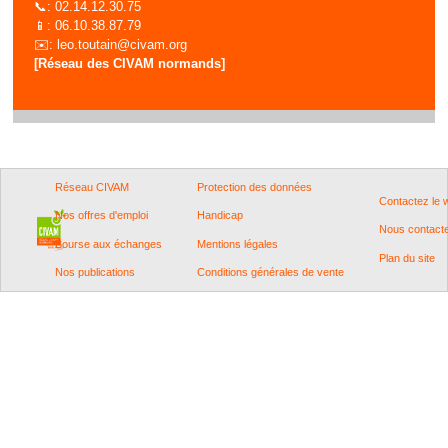
📞: 02.14.12.30.75
📱: 06.10.38.87.79
✉️:
leo.toutain@civam.org
[Réseau des CIVAM normands]
Réseau CIVAM
Protection des données
Contactez le
Nos offres d'emploi
Handicap
Nous contact
Bourse aux échanges
Mentions légales
Plan du site
Nos publications
Conditions générales de vente