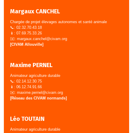
Margaux CANCHEL
Chargée de projet élevages autonomes et santé animale
📞: 02.32.70.43.18
📱: 07.69.75.33.26
✉️:
margaux.canchel@civam.org
[CIVAM Allouville]
Maxime PERNEL
Animateur agriculture durable
📞: 02.14.12.30.75
📱: 06.12.74.91.66
✉️:
maxime.pernel@civam.org
[Réseau des CIVAM normands]
Léo TOUTAIN
Animateur agriculture durable