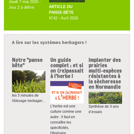
Jeudi 7 mai 2026 -
ARTICLE DU
Jour 2 à définir
PANSE-BÊTE
N°42 - Avril 2026
A lire sur les systèmes herbagers !
Notre "panse
Un guide
Implanter des
bête"
complet : et si
prairies
on (re)passait
multi-espèces
à l'herbe !
résistantes à
la sècheresse
en Normandie
les 5 minutes de
l'élevage herbager...
L'herbe est une
Synthèse de 3 ans
culture comme une
d’essais
autre : il faut en
connaître les
spécificités,
l'itinéraire