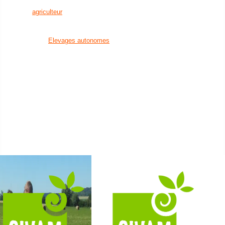
en eau
agriculteur
Installation agricole
un citoyen
Transmission agricole
Bien manger
Elevages autonomes
Découvrir la nature
Santé animale
et visiter des fermes
Cultures économes
Créer son activité à la campagne
Diversifications agricoles
Favoriser l'installation
Accueillir du public sur
de nouveaux agriculteurs
sa ferme
Un établissement scolaire
Projets collectifs
Enseignement primaire
d'agriculteurs
Enseignement secondaire &
Accessibilité alimentaire
supérieur
Nos formations
Nos groupes