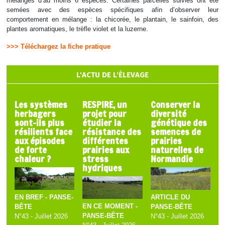
mélanges d’au moins 6 espèces. Certaines parcelles suivies ont été
semées avec des espèces spécifiques afin d’observer leur
comportement en mélange : la chicorée, le plantain, le sainfoin, des
plantes aromatiques, le trèfle violet et la luzerne.
>>> Téléchargez la fiche pratique
L'ACTU DE L'ÉLEVAGE
Les systèmes
RESPIRE, un
Conserver la
herbagers
projet pour
diversité
sont-ils plus
étudier la
génétique des
résilients face
résistance des
semences de
aux épisodes
différentes
prairies
de forte
prairies aux
naturelles de
chaleur ?
stress
Normandie
hydriques
EN BREF - PANSE-
ARTICLE DU
EN CE MOMENT -
BÊTE
PANSE-BÊTE
PANSE-BÊTE
N°43 - Juillet 2026
N°43 - Juillet 2026