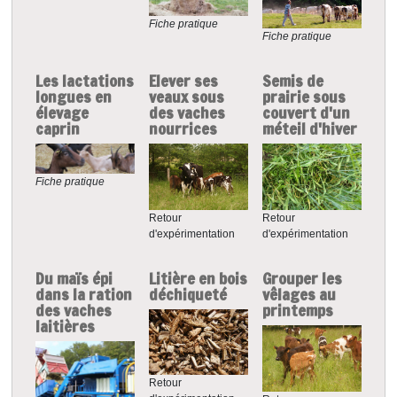
Fiche pratique
Fiche pratique
Les lactations
Elever ses
Semis de
longues en
veaux sous
prairie sous
élevage
des vaches
couvert d'un
caprin
nourrices
méteil d'hiver
Fiche pratique
Retour
Retour
d'expérimentation
d'expérimentation
Du maïs épi
Litière en bois
Grouper les
dans la ration
déchiqueté
vêlages au
des vaches
printemps
laitières
Retour