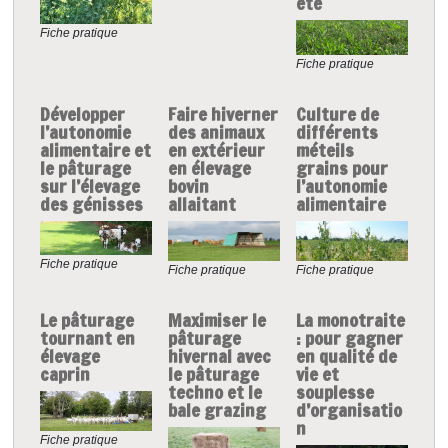
été
Fiche pratique
Fiche pratique
Développer
Faire hiverner
Culture de
l’autonomie
des animaux
différents
alimentaire et
en extérieur
méteils
le pâturage
en élevage
grains pour
sur l’élevage
bovin
l’autonomie
des génisses
allaitant
alimentaire
Fiche pratique
Fiche pratique
Fiche pratique
Le pâturage
Maximiser le
La monotraite
tournant en
pâturage
: pour gagner
élevage
hivernal avec
en qualité de
caprin
le pâturage
vie et
techno et le
souplesse
bale grazing
d’organisatio
n
Fiche pratique