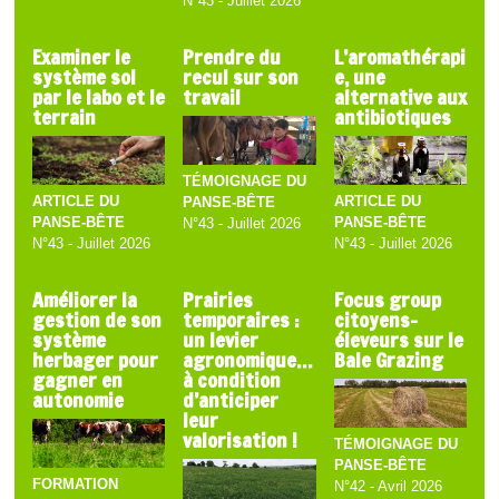
N°43 - Juillet 2026
Examiner le
Prendre du
L’aromathérapi
système sol
recul sur son
e, une
par le labo et le
travail
alternative aux
terrain
antibiotiques
TÉMOIGNAGE DU
ARTICLE DU
ARTICLE DU
PANSE-BÊTE
PANSE-BÊTE
PANSE-BÊTE
N°43 - Juillet 2026
N°43 - Juillet 2026
N°43 - Juillet 2026
Améliorer la
Prairies
Focus group
gestion de son
temporaires :
citoyens-
système
un levier
éleveurs sur le
herbager pour
agronomique…
Bale Grazing
gagner en
à condition
autonomie
d’anticiper
leur
valorisation !
TÉMOIGNAGE DU
PANSE-BÊTE
FORMATION
N°42 - Avril 2026