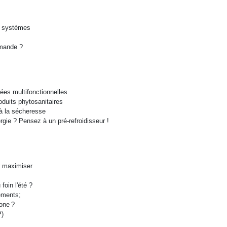
es systèmes
mande ?‍
ées multifonctionnelles
oduits phytosanitaires
à la sécheresse
rgie ? Pensez à un pré-refroidisseur !
r maximiser
foin l'été ?
ements;
one ?
P)