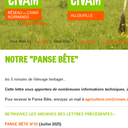
Vous êtes ici :
Accueil
Vous êtes ?
agriculteur
Elevages auto
NOTRE "PANSE BÊTE"
Détails
les 5 minutes de l'élevage herbager...
Cette lettre vous apportera de nombreuses informations techniques, à l
Pour recevoir le Panse Bête, envoyez un mail à
agriculture.rcn@civam.
RETROUVEZ LES ARCHIVES DES LETTRES PRÉCÉDENTES :
PANSE BÊTE N°43
(Juillet 2025)