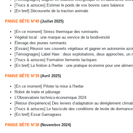
[Trucs & astuces] Estimer le poids de vos bovins sans balance
[En bref] Découverte de la traction animale
PANSE BÊTE N°40
(Juillet 2025)
[En ce moment] Stress thermique des ruminants
Végétal local : une marque au service de la biodiversité
Élevage des jeunes ruminants
[Essais] Réussir ses couverts végétaux et gagner en autonomie azo
[Témoignages] Label Haie : deux exploitations, deux approches, u
[Trucs & astuces] Formation ferments lactiques
[En bref] La finition à l'herbe : une pratique économe pour une alimen
PANSE BÊTE N°39
(Avril 2025)
[En ce moment] Piloter la mise à l'herbe
Robot de traite et pâturage
L'Observatoire technico-économique 2024
[Retour d'expérience] Des leviers d’adaptation au dérèglement clim
[Trucs & astuces] Le fascicule des conditions de levée de dormance, 
[En bref] Essai Gamagrass
PANSE BÊTE N°38
(Novembre 2024)