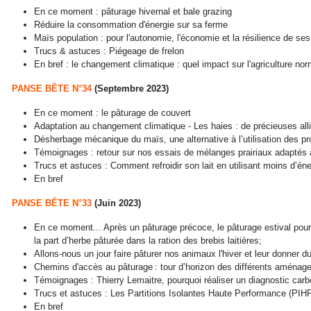
En ce moment : pâturage hivernal et bale grazing
Réduire la consommation d'énergie sur sa ferme
Maïs population : pour l'autonomie, l'économie et la résilience de s
Trucs & astuces : Piégeage de frelon
En bref : le changement climatique : quel impact sur l'agriculture nor
PANSE BÊTE N°34
(Septembre 2023)
En ce moment : le pâturage de couvert
Adaptation au changement climatique - Les haies : de précieuses alli
Désherbage mécanique du maïs, une alternative à l’utilisation des pr
Témoignages : retour sur nos essais de mélanges prairiaux adaptés 
Trucs et astuces : Comment refroidir son lait en utilisant moins d’éne
En bref
PANSE BÊTE N°33
(Juin 2023)
En ce moment... Après un pâturage précoce, le pâturage estival pou
la part d’herbe pâturée dans la ration des brebis laitières;
Allons-nous un jour faire pâturer nos animaux l'hiver et leur donner du 
Chemins d'accès au pâturage : tour d’horizon des différents aménag
Témoignages : Thierry Lemaitre, pourquoi réaliser un diagnostic carb
Trucs et astuces : Les Partitions Isolantes Haute Performance (PIH
En bref