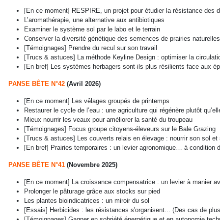
[En ce moment] RESPIRE, un projet pour étudier la résistance des di
L’aromathérapie, une alternative aux antibiotiques
Examiner le système sol par le labo et le terrain
Conserver la diversité génétique des semences de prairies naturell
[Témoignages] Prendre du recul sur son travail
[Trucs & astuces] La méthode Keyline Design : optimiser la circulati
[En bref] Les systèmes herbagers sont-ils plus résilients face aux ép
PANSE BÊTE N°42
(Avril 2026)
[En ce moment] Les vêlages groupés de printemps
Restaurer le cycle de l’eau : une agriculture qui régénère plutôt qu’el
Mieux nourrir les veaux pour améliorer la santé du troupeau
[Témoignages] Focus groupe citoyens-éleveurs sur le Bale Grazing
[Trucs & astuces] Les couverts relais en élevage : nourrir son sol et
[En bref] Prairies temporaires : un levier agronomique… à condition d’
PANSE BÊTE N°41
(Novembre 2025)
[En ce moment] La croissance compensatrice : un levier à manier ave
Prolonger le pâturage grâce aux stocks sur pied
Les plantes bioindicatrices : un miroir du sol
[Essais] Herbicides : les résistances s'organisent... (Des cas de plu
[Témoignages] Gagner en sobriété énergétique et en autonomie techn