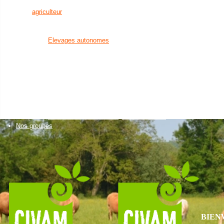
en eau
agriculteur
Installation agricole
un citoyen
Transmission agricole
Bien manger
Elevages autonomes
Découvrir la nature
Santé animale
et visiter des fermes
Cultures économes
Créer son activité à la campagne
Diversifications agricoles
Favoriser l'installation
Accueillir du public sur
de nouveaux agriculteurs
sa ferme
Un établissement scolaire
Projets collectifs
Enseignement primaire
d'agriculteurs
Enseignement secondaire & supéri
Accessibilité alimentaire
Nos formations
Nos groupes
BIEN