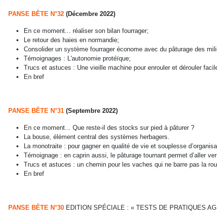
PANSE BÊTE N°32
(Décembre 2022)
En ce moment... réaliser son bilan fourrager;
Le retour des haies en normandie;
Consolider un système fourrager économe avec du pâturage des mili
Témoignages : L'autonomie protéïque;
Trucs et astuces : Une vieille machine pour enrouler et dérouler facile
En bref
PANSE BÊTE N°31
(Septembre 2022)
En ce moment... Que reste-il des stocks sur pied à pâturer ?
La bouse, élément central des systèmes herbagers.
La monotraite : pour gagner en qualité de vie et souplesse d’organisa
Témoignage : en caprin aussi, le pâturage tournant permet d’aller 
Trucs et astuces : un chemin pour les vaches qui ne barre pas la rou
En bref
PANSE BÊTE N°30
EDITION SPÉCIALE : « TESTS DE PRATIQUES 