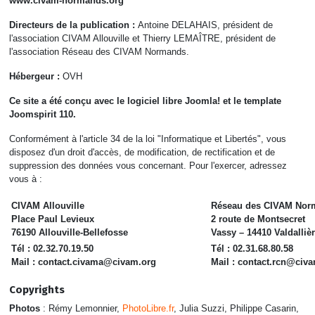
www.civam-normands.org
Directeurs de la publication :
Antoine DELAHAIS, président de
l'association CIVAM Allouville et Thierry LEMAÎTRE, président de
l'association Réseau des CIVAM Normands.
Hébergeur :
OVH
Ce site a été conçu avec le logiciel libre Joomla! et le template
Joomspirit 110.
Conformément à l'article 34 de la loi "Informatique et Libertés", vous
disposez d'un droit d'accès, de modification, de rectification et de
suppression des données vous concernant. Pour l'exercer, adressez
vous à :
CIVAM Allouville
Réseau des CIVAM Nor
Place Paul Levieux
2 route de Montsecret
76190 Allouville-Bellefosse
Vassy – 14410 Valdalliè
Tél : 02.32.70.19.50
Tél : 02.31.68.80.58
Mail :
contact.civama@civam.org
Mail :
contact.rcn@civa
Copyrights
Photos
: Rémy Lemonnier,
PhotoLibre.fr
, Julia Suzzi, Philippe Casarin,