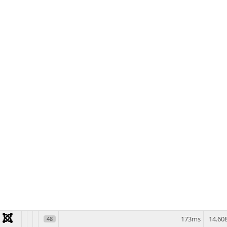
173ms
14.6
48