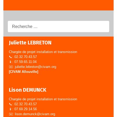
Recherche...
Juliette LEBRETON
Chargée de projet installation et transmission
📞: 02.32.70.43.57
📱: 07.59.65.11.04
✉️:
juliette.lebreton@civam.org
[CIVAM Allouville]
Lison DEMUNCK
Chargée de projet installation et transmission
📞: 02.32.70.43.57
📱: 07.69.29.14.56
✉️:
lison.demunck@civam.org