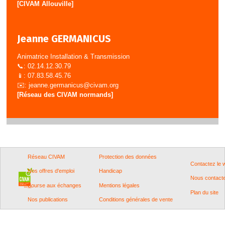
[CIVAM Allouville]
Jeanne GERMANICUS
Animatrice Installation & Transmission
📞: 02.14.12.30.79
📱: 07.83.58.45.76
✉️:
jeanne.germanicus@civam.org
[Réseau des CIVAM normands]
Réseau CIVAM
Protection des données
Contactez le
Nos offres d'emploi
Handicap
Nous contact
Bourse aux échanges
Mentions légales
Plan du site
Nos publications
Conditions générales de vente