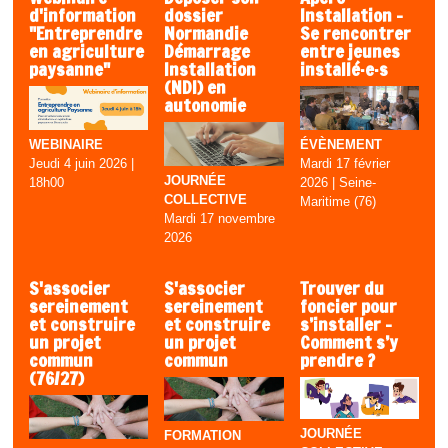
d'information
dossier
Installation –
"Entreprendre
Normandie
Se rencontrer
en agriculture
Démarrage
entre jeunes
paysanne"
Installation
installé·e·s
(NDI) en
autonomie
ÉVÈNEMENT
WEBINAIRE
Mardi 17 février
Jeudi 4 juin 2026 |
JOURNÉE
2026 | Seine-
18h00
COLLECTIVE
Maritime (76)
Mardi 17 novembre
2026
S'associer
S'associer
Trouver du
sereinement
sereinement
foncier pour
et construire
et construire
s’installer -
un projet
un projet
Comment s’y
commun
commun
prendre ?
(76/27)
JOURNÉE
FORMATION