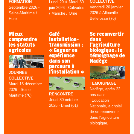
COLLECTIVE
FORMATION
Lundi 29 & Mardi 30
Vendredi 20 janvier
Septembre 2026 -
juin 2026 - Calvados
2026 à Allouville-
Seine-Maritime /
/ Manche / Orne
Bellefosse (76)
Eure
Mieux
Café
Se reconvertir
comprendre
installation-
dans
les statuts
transmission :
l’agriculture
agricoles
« Gagner en
biologique : le
expérience
témoignage de
dans son
Nadège
parcours à
l’installation »
JOURNÉE
COLLECTIVE
TÉMOIGNAGE
Mardi 15 décembre
Nadège, après 22
2026 - Seine-
RENCONTRE
ans dans
Maritime (76)
Jeudi 30 octobre
l’Éducation
2025 - Bréel (61)
Nationale, a choisi
de se reconvertir
dans l’agriculture
biologique.