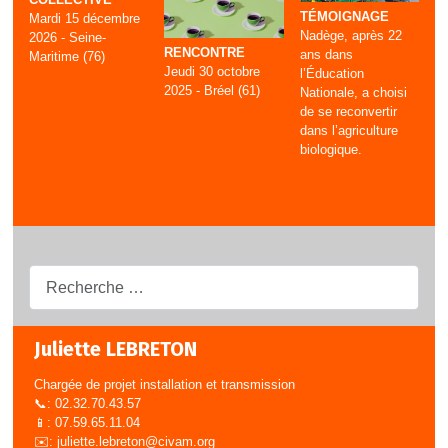
TÉMOIGNAGE
Mardi 15 décembre
Nadège, après 22
2026 - Seine-
RENCONTRE
ans dans
Maritime (76)
Jeudi 30 octobre
l’Éducation
2025 - Bréel (61)
Nationale, a choisi
de se reconvertir
dans l’agriculture
biologique.
Recherche...
Juliette LEBRETON
Chargée de projet installation et transmission
📞: 02.32.70.43.57
📱: 07.59.65.11.04
✉️:
juliette.lebreton@civam.org