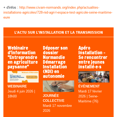
+ d'infos :
http://www.civam-normands.org/index.php/actualites-
installations-agricoles/728-nid-agri-l-espace-test-agricole-seine-maritime-
eure
L'ACTU SUR L'INSTALLATION ET LA TRANSMISSION
Webinaire
Déposer son
Apéro
d'information
dossier
Installation –
"Entreprendre
Normandie
Se rencontrer
en agriculture
Démarrage
entre jeunes
paysanne"
Installation
installé·e·s
(NDI) en
autonomie
ÉVÈNEMENT
WEBINAIRE
Mardi 17 février
Jeudi 4 juin 2026 |
JOURNÉE
2026 | Seine-
18h00
COLLECTIVE
Maritime (76)
Mardi 17 novembre
2026