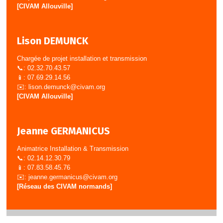
[CIVAM Allouville]
Lison DEMUNCK
Chargée de projet installation et transmission
📞: 02.32.70.43.57
📱: 07.69.29.14.56
✉️:
lison.demunck@civam.org
[CIVAM Allouville]
Jeanne GERMANICUS
Animatrice Installation & Transmission
📞: 02.14.12.30.79
📱: 07.83.58.45.76
✉️:
jeanne.germanicus@civam.org
[Réseau des CIVAM normands]