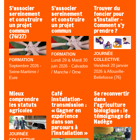
S'associer
S'associer
Trouver du
sereinement
sereinement
foncier pour
et construire
et construire
s’installer -
un projet
un projet
Comment s’y
commun
commun
prendre ?
(76/27)
JOURNÉE
FORMATION
COLLECTIVE
FORMATION
Lundi 29 & Mardi 30
Vendredi 20 janvier
Septembre 2026 -
juin 2026 - Calvados
2026 à Allouville-
Seine-Maritime /
/ Manche / Orne
Bellefosse (76)
Eure
Mieux
Café
Se reconvertir
comprendre
installation-
dans
les statuts
transmission :
l’agriculture
agricoles
« Gagner en
biologique : le
expérience
témoignage de
dans son
Nadège
parcours à
l’installation »
JOURNÉE
COLLECTIVE