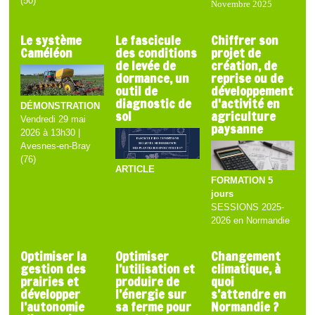
(50)
Novembre 2025
Le système
Le fascicule
Chiffrer son
Caméléon
des conditions
projet de
de levée de
création, de
dormance, un
reprise ou de
outil de
développement
diagnostic de
d'activité en
DÉMONSTRATION
sol
agriculture
Vendredi 29 mai
paysanne
2026 à 13h30 |
Avesnes-en-Bray
(76)
ARTICLE
FORMATION 5
jours
SESSIONS 2025-
2026 en Normandie
Optimiser la
Optimiser
Changement
gestion des
l’utilisation et
climatique, à
prairies et
produire de
quoi
développer
l’énergie sur
s’attendre en
l’autonomie
sa ferme pour
Normandie ?