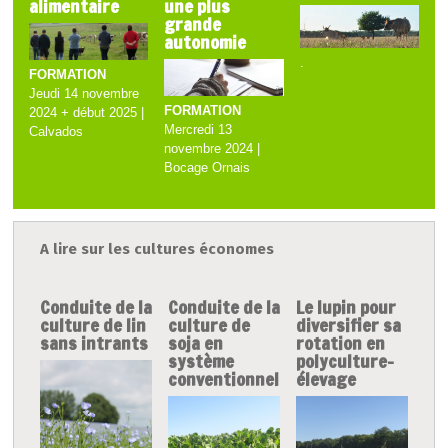
alimentaire
une plus
grande
autonomie
.
FORMATION
Jeudi 14 novembre
FORMATION
2024 + début 2025 |
Mercredi 13
Calvados
novembre 2024 |
Bocage Ornais
A lire sur les cultures économes
Conduite de la
Conduite de la
Le lupin pour
culture de lin
culture de
diversifier sa
sans intrants
soja en
rotation en
système
polyculture-
conventionnel
élevage