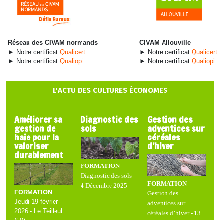
Réseau des CIVAM normands
CIVAM Allouville
► Notre certificat
Qualicert
► Notre certificat
Qualicert
► Notre certificat
Qualiopi
► Notre certificat
Qualiopi
L'ACTU DES CULTURES ÉCONOMES
Améliorer sa
Diagnostic des
Gestion des
gestion de
sols
adventices sur
haie pour la
céréales
valoriser
d’hiver
durablement
FORMATION
Diagnostic des sols -
FORMATION
4 Décembre 2025
FORMATION
Gestion des
Jeudi 19 février
adventices sur
2026 - Le Teilleul
céréales d’hiver - 13