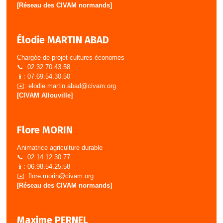
[Réseau des CIVAM normands]
Élodie MARTIN ABAD
Chargée de projet cultures économes
📞: 02.32.70.43.58
📱: 07.69.54.30.50
✉️:
elodie.martin.abad@civam.org
[CIVAM Allouville]
Flore MORIN
Animatrice agriculture durable
📞: 02.14.12.30.77
📱: 06.98.54.25.58
✉️:
flore.morin@civam.org
[Réseau des CIVAM normands]
Maxime PERNEL