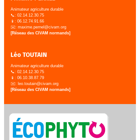
Animateur agriculture durable
📞: 02.14.12.30.75
📱: 06.12.74.91.66
✉️:
maxime.pernel@civam.org
[Réseau des CIVAM normands]
Léo TOUTAIN
Animateur agriculture durable
📞: 02.14.12.30.75
📱: 06.10.38.87.79
✉️:
leo.toutain@civam.org
[Réseau des CIVAM normands]