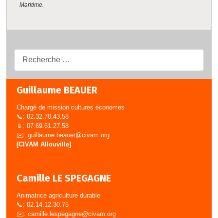
Maritime.
Recherche...
Guillaume BEAUER
Chargé de mission cultures économes
📞: 02.32.70.43.58
📱: 07.69.61.27.58
✉️:
guillaume.beauer@civam.org
[CIVAM Allouville]
Camille LE SPEGAGNE
Animatrice agriculture durable
📞: 02.14.12.30.75
✉️:
camille.lespegagne@civam.org