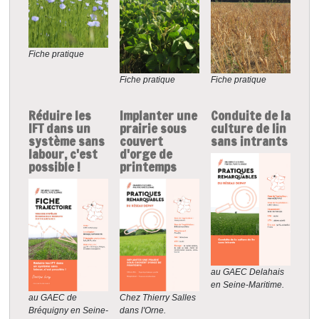
Fiche pratique
Fiche pratique
Fiche pratique
Réduire les
Implanter une
Conduite de la
IFT dans un
prairie sous
culture de lin
système sans
couvert
sans intrants
labour, c'est
d'orge de
possible !
printemps
au GAEC Delahais
en Seine-Maritime.
Chez Thierry Salles
au GAEC de
dans l'Orne.
Bréquigny en Seine-