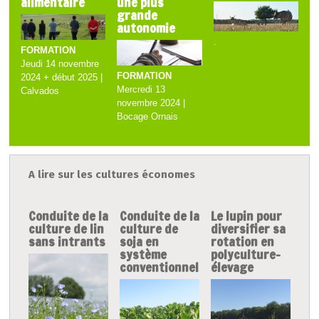
alimentaire
une plus
grande
autonomie
.
FORMATION
Jeudi 14 novembre
FORMATION
2024 + début 2025 |
Mercredi 13
Calvados
novembre 2024 |
Bocage Ornais
A lire sur les cultures économes
Conduite de la
Conduite de la
Le lupin pour
culture de lin
culture de
diversifier sa
sans intrants
soja en
rotation en
système
polyculture-
conventionnel
élevage