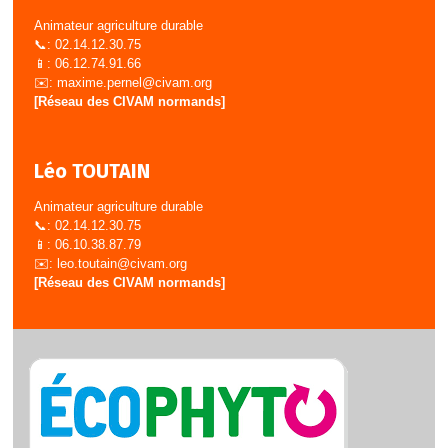
Animateur agriculture durable
📞: 02.14.12.30.75
📱: 06.12.74.91.66
✉️:
maxime.pernel@civam.org
[Réseau des CIVAM normands]
Léo TOUTAIN
Animateur agriculture durable
📞: 02.14.12.30.75
📱: 06.10.38.87.79
✉️:
leo.toutain@civam.org
[Réseau des CIVAM normands]