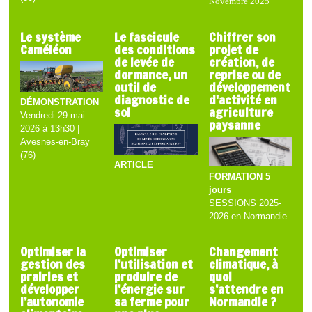
Novembre 2025
Le système
Le fascicule
Chiffrer son
Caméléon
des conditions
projet de
de levée de
création, de
dormance, un
reprise ou de
outil de
développement
diagnostic de
d'activité en
DÉMONSTRATION
sol
agriculture
Vendredi 29 mai
paysanne
2026 à 13h30 |
Avesnes-en-Bray
(76)
ARTICLE
FORMATION 5
jours
SESSIONS 2025-
2026 en Normandie
Optimiser la
Optimiser
Changement
gestion des
l’utilisation et
climatique, à
prairies et
produire de
quoi
développer
l’énergie sur
s’attendre en
l’autonomie
sa ferme pour
Normandie ?