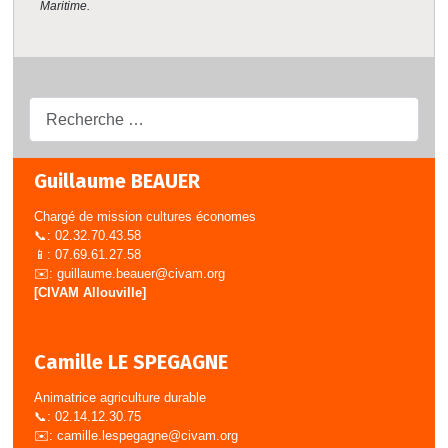
Maritime.
Recherche...
Guillaume BEAUER
Chargé de mission cultures économes
📞: 02.32.70.43.58
📱: 07.69.61.27.58
✉️:
guillaume.beauer@civam.org
[CIVAM Allouville]
Camille LE SPEGAGNE
Animatrice agriculture durable
📞: 02.14.12.30.75
✉️:
camille.lespegagne@civam.org