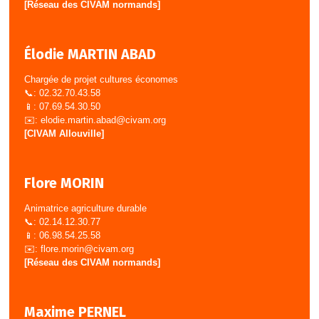
[Réseau des CIVAM normands]
Élodie MARTIN ABAD
Chargée de projet cultures économes
📞: 02.32.70.43.58
📱: 07.69.54.30.50
✉️:
elodie.martin.abad@civam.org
[CIVAM Allouville]
Flore MORIN
Animatrice agriculture durable
📞: 02.14.12.30.77
📱: 06.98.54.25.58
✉️:
flore.morin@civam.org
[Réseau des CIVAM normands]
Maxime PERNEL