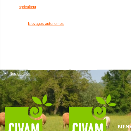
en eau
agriculteur
Installation agricole
un citoyen
Transmission agricole
Bien manger
Elevages autonomes
Découvrir la nature
Santé animale
et visiter des fermes
Cultures économes
Créer son activité à la campagne
Diversifications agricoles
Favoriser l'installation
Accueillir du public sur
de nouveaux agriculteurs
sa ferme
Un établissement scolaire
Projets collectifs
Enseignement primaire
d'agriculteurs
Enseignement secondaire & supéri
Accessibilité alimentaire
Nos formations
Nos groupes
BIEN