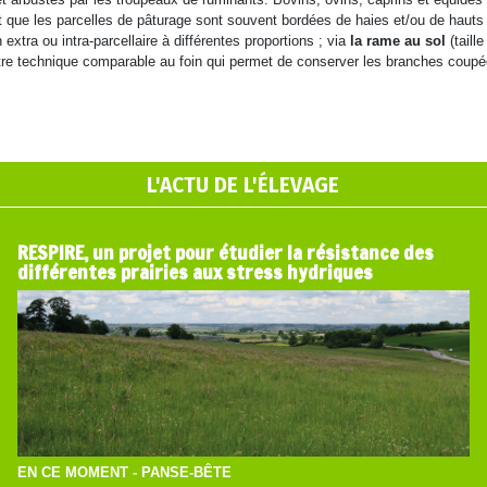
est que les parcelles de pâturage sont souvent bordées de haies et/ou de hauts
xtra ou intra-parcellaire à différentes proportions ; via
la rame au sol
(taill
re technique comparable au foin qui permet de conserver les branches coupées 
L'ACTU DE L'ÉLEVAGE
RESPIRE, un projet pour étudier la résistance des
différentes prairies aux stress hydriques
EN CE MOMENT - PANSE-BÊTE