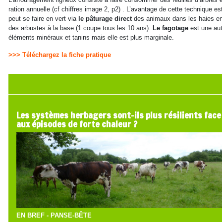
ration annuelle (cf chiffres image 2, p2) . L’avantage de cette technique 
peut se faire en vert via
le pâturage direct
des animaux dans les haies en e
des arbustes à la base (1 coupe tous les 10 ans).
Le fagotage
est une aut
éléments minéraux et tanins mais elle est plus marginale.
>>> Téléchargez la fiche pratique
Les systèmes herbagers sont-ils plus résilients face
aux épisodes de forte chaleur ?
EN BREF - PANSE-BÊTE