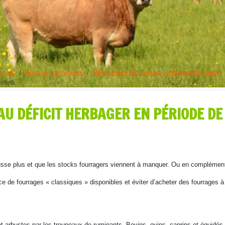
nomes
Section agriculteurs
Référentiels techniques systèmes herbagers
eresse
AU DÉFICIT HERBAGER EN PÉRIODE D
usse plus et que les stocks fourragers viennent à manquer. Ou en complément 
e de fourrages « classiques » disponibles et éviter d’acheter des fourrages à l
et arbustes par les troupeaux de ruminants. Bovins, ovins, caprins et équidé