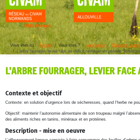
Vous êtes ici :
Accueil
Vous êtes ?
agriculteur
Elevages auto
L'arbre fourrager, levier face au déficit herbager en période de séch
L'ARBRE FOURRAGER, LEVIER FACE 
Détails
Contexte et objectif
Contexte: en solution d’urgence lors de sécheresses, quand l’herbe ne po
Objectif: maintenir l’autonomie alimentaire de son troupeau malgré l’absenc
des aliments riches en tanins, minéraux et en protéines.
Description - mise en
oeuvre
L’affouragement ligneux consiste à faire consommer des feuilles d’arbres 