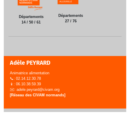
Départements
Départements
27 / 76
14 / 50 / 61
Adèle PEYRARD
Animatrice alimentation
📞: 02.14.12.30.78
📱: 06.10.38.59.39
✉️:
adele.peyrard@civam.org
[Réseau des CIVAM normands]