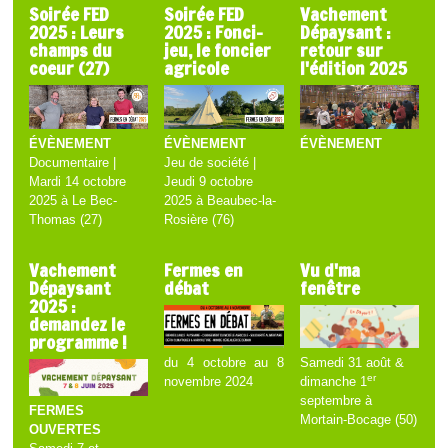
Soirée FED
Soirée FED
Vachement
2025 : Leurs
2025 : Fonci-
Dépaysant :
champs du
jeu, le foncier
retour sur
coeur (27)
agricole
l'édition 2025
ÉVÈNEMENT
ÉVÈNEMENT
ÉVÈNEMENT
Documentaire |
Jeu de société |
Mardi 14 octobre
Jeudi 9 octobre
2025 à Le Bec-
2025 à Beaubec-la-
Thomas (27)
Rosière (76)
Vachement
Fermes en
Vu d'ma
Dépaysant
débat
fenêtre
2025 :
demandez le
programme !
du 4 octobre au 8
Samedi 31 août &
er
novembre 2024
dimanche 1
septembre à
FERMES
Mortain-Bocage (50)
OUVERTES