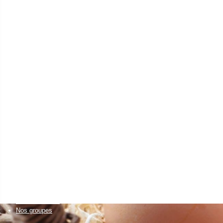
en eau
agriculteur
Installation agricole
Transmission agricole
Elevages autonomes
Santé animale
Cultures économes
Diversifications agricoles
Accueillir du public sur sa ferme
Projets collectifs d'agriculteurs
Accessibilité alimentaire
un citoyen
Bien manger
Découvrir la nature
et visiter des fermes
Créer son activité à la campagne
Favoriser l'installation
de nouveaux agriculteurs
Un établissement scolaire
Enseignement primaire
Enseignement secondaire & supérieur
Nos formations
Nos groupes