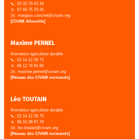
📞: 02.32.70.43.18
📱: 07.69.75.33.26
✉️:
margaux.canchel@civam.org
[CIVAM Allouville]
Maxime PERNEL
Animateur agriculture durable
📞: 02.14.12.30.75
📱: 06.12.74.91.66
✉️:
maxime.pernel@civam.org
[Réseau des CIVAM normands]
Léo TOUTAIN
Animateur agriculture durable
📞: 02.14.12.30.75
📱: 06.10.38.87.79
✉️:
leo.toutain@civam.org
[Réseau des CIVAM normands]