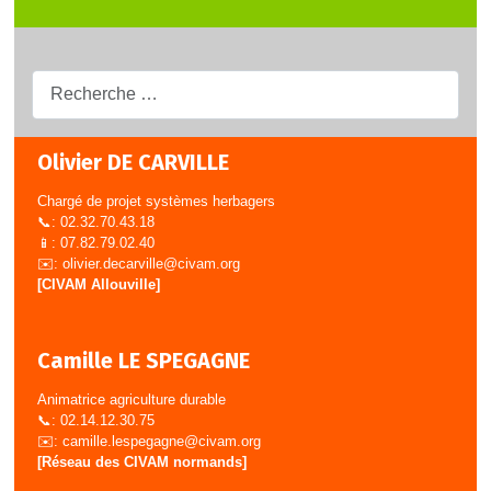
Recherche...
Olivier DE CARVILLE
Chargé de projet systèmes herbagers
📞: 02.32.70.43.18
📱: 07.82.79.02.40
✉️:
olivier.decarville@civam.org
[CIVAM Allouville]
Camille LE SPEGAGNE
Animatrice agriculture durable
📞: 02.14.12.30.75
✉️:
camille.lespegagne@civam.org
[Réseau des CIVAM normands]