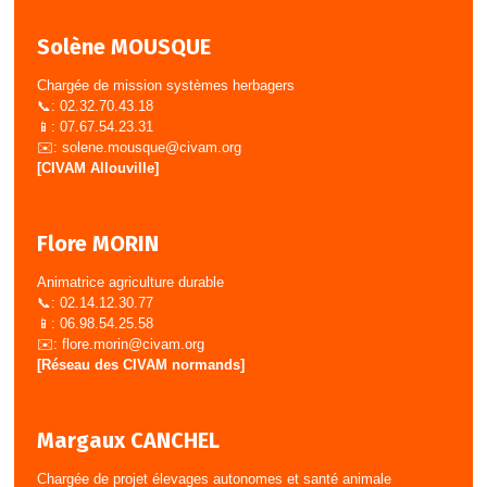
Solène MOUSQUE
Chargée de mission systèmes herbagers
📞: 02.32.70.43.18
📱: 07.67.54.23.31
✉️:
solene.mousque@civam.org
[CIVAM Allouville]
Flore MORIN
Animatrice agriculture durable
📞: 02.14.12.30.77
📱: 06.98.54.25.58
✉️:
flore.morin@civam.org
[Réseau des CIVAM normands]
Margaux CANCHEL
Chargée de projet élevages autonomes et santé animale