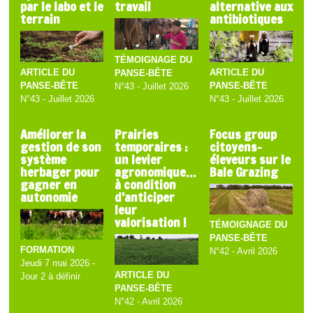
par le labo et le
travail
alternative aux
terrain
antibiotiques
TÉMOIGNAGE DU
ARTICLE DU
ARTICLE DU
PANSE-BÊTE
PANSE-BÊTE
PANSE-BÊTE
N°43 - Juillet 2026
N°43 - Juillet 2026
N°43 - Juillet 2026
Améliorer la
Prairies
Focus group
gestion de son
temporaires :
citoyens-
système
un levier
éleveurs sur le
herbager pour
agronomique…
Bale Grazing
gagner en
à condition
autonomie
d’anticiper
leur
valorisation !
TÉMOIGNAGE DU
PANSE-BÊTE
FORMATION
N°42 - Avril 2026
Jeudi 7 mai 2026 -
ARTICLE DU
Jour 2 à définir
PANSE-BÊTE
N°42 - Avril 2026