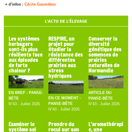
+ d'infos :
Cécile Gaumétou
L'ACTU DE L'ÉLEVAGE
Les systèmes
RESPIRE, un
Conserver la
herbagers
projet pour
diversité
sont-ils plus
étudier la
génétique des
résilients face
résistance des
semences de
aux épisodes
différentes
prairies
de forte
prairies aux
naturelles de
chaleur ?
stress
Normandie
hydriques
EN BREF - PANSE-
ARTICLE DU
EN CE MOMENT -
BÊTE
PANSE-BÊTE
PANSE-BÊTE
N°43 - Juillet 2026
N°43 - Juillet 2026
N°43 - Juillet 2026
Examiner le
Prendre du
L’aromathérapi
système sol
recul sur son
e, une