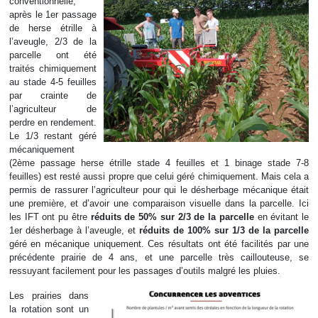
conventionnelle,
après le 1er passage
de herse étrille à
l’aveugle, 2/3 de la
parcelle ont été
traités chimiquement
au stade 4-5 feuilles
par crainte de
l’agriculteur de
perdre en rendement.
Le 1/3 restant géré
mécaniquement
(2ème passage herse étrille stade 4 feuilles et 1 binage stade 7-8
feuilles) est resté aussi propre que celui géré chimiquement. Mais cela a
permis de rassurer l’agriculteur pour qui le désherbage mécanique était
une première, et d’avoir une comparaison visuelle dans la parcelle. Ici
les IFT ont pu être
réduits de 50% sur 2/3 de la parcelle
en évitant le
1er désherbage à l’aveugle, et
réduits de 100% sur 1/3 de la parcelle
géré en mécanique uniquement. Ces résultats ont été facilités par une
précédente prairie de 4 ans, et une parcelle très caillouteuse, se
ressuyant facilement pour les passages d’outils malgré les pluies.
Les prairies dans
la rotation sont un