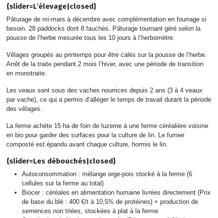
{slider=L’élevage|closed}
Pâturage de mi-mars à décembre avec complémentation en fourrage si
besoin. 28 paddocks dont 8 fauchés. Pâturage tournant géré selon la
pousse de l’herbe mesurée tous les 10 jours à l’herbomètre.
Vêlages groupés au printemps pour être calés sur la pousse de l’herbe.
Arrêt de la traite pendant 2 mois l’hiver, avec une période de transition
en monotraite.
Les veaux sont sous des vaches nourrices depuis 2 ans (3 à 4 veaux
par vache), ce qui a permis d’alléger le temps de travail durant la période
des vêlages.
La ferme achète 15 ha de foin de luzerne à une ferme céréalière voisine
en bio pour garder des surfaces pour la culture de lin. Le fumier
composté est épandu avant chaque culture, hormis le lin.
{slider=Les débouchés|closed}
Autoconsommation : mélange orge-pois stocké à la ferme (6
cellules sur la ferme au total)
Biocer : céréales en alimentation humaine livrées directement (Prix
de base du blé : 400 €/t à 10,5% de protéines) + production de
semences non triées, stockées à plat à la ferme