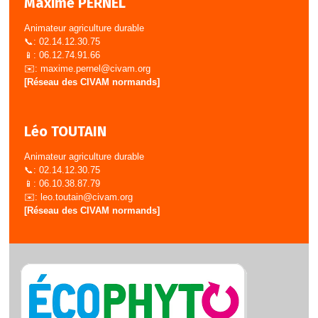
Maxime PERNEL
Animateur agriculture durable
📞: 02.14.12.30.75
📱: 06.12.74.91.66
✉️:
maxime.pernel@civam.org
[Réseau des CIVAM normands]
Léo TOUTAIN
Animateur agriculture durable
📞: 02.14.12.30.75
📱: 06.10.38.87.79
✉️:
leo.toutain@civam.org
[Réseau des CIVAM normands]