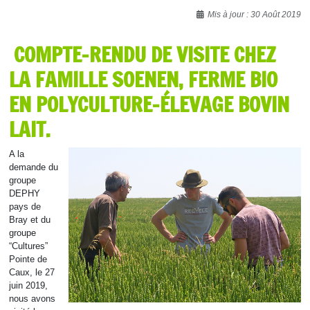
Détails
Mis à jour : 30 Août 2019
COMPTE-RENDU DE VISITE CHEZ
LA FAMILLE SOENEN, FERME BIO
EN POLYCULTURE-ÉLEVAGE BOVIN
LAIT.
A la
demande du
groupe
DEPHY
pays de
Bray et du
groupe
“Cultures”
Pointe de
Caux, le 27
juin 2019,
nous avons