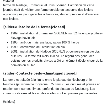
visité la
ferme de Nadège, Emmanuel et Joris Soenen. L’ambition de cette
journée était de visiter une ferme durable qui actionne des leviers
agronomiques pour gérer les adventices, de comprendre et d’analyser
ces leviers.
{slider=Histoire de la ferme|closed}
1989 : installation d’Emmanuel SOENEN sur 32 ha en polyculture-
élevage bovin lait
1995 : arrêt du maïs ensilage, ration 100 % herbe
1999 : conversion de l’atelier lait en bio
2001 : installation de Nadège SOENEN et conversion en bio des
cultures. La ferme fait alors 150 ha. Le regard des gens, des
voisins sur les produits phytos a été un élément déclencheur de la
conversion au bio.
{slider=Contexte pédo-climatique|closed}
La ferme est située à la limite entre le plateau du Neubourg et le
Roumois (pluviométrie moyenne : 750 mm). Les cultures et prairies en
rotation sont sur des limons profonds du plateau du Neubourg. Les
coteaux calcaires et les argiles à silex sont en prairies permanentes.
{/sliders}