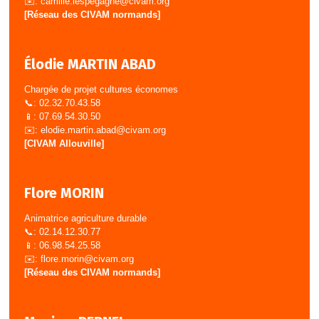
✉️:
camille.lespegagne@civam.org
[Réseau des CIVAM normands]
Élodie MARTIN ABAD
Chargée de projet cultures économes
📞: 02.32.70.43.58
📱: 07.69.54.30.50
✉️:
elodie.martin.abad@civam.org
[CIVAM Allouville]
Flore MORIN
Animatrice agriculture durable
📞: 02.14.12.30.77
📱: 06.98.54.25.58
✉️:
flore.morin@civam.org
[Réseau des CIVAM normands]