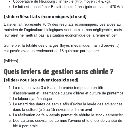
Coopérative du Neubourg : lin textile (Prix moyen : 4 €/kg).
Le lait est collecté par Biolait depuis 2 ans (prix de base : 470 €/t).
{slider=Résultats économiques|closed}
L’atelier lait représente 70 % des résultats économiques. Les aides au
maintien de l’agriculture biologiques sont un plus non négligeable, mais
leur arrêt ne mettrait pas la situation économique de la ferme en péril.
Sur le blé, la totalité des charges (loyer, mécanique, main d’œuvre…)
est payée avec un rendement de 18 quintaux par hectare.
{/sliders}
Quels leviers de gestion sans chimie ?
{slider=Pour les adventices|closed}
La rotation avec 3 à 5 ans de prairie temporaire en tête
d’assolement et l’alternance culture d’hiver et culture de printemps
Le labour systématique
Le retard des dates de semis afin d’éviter la levée des adventices
dans la culture (blé au 15 novembre, lin mi-avril
La réalisation de faux-semis permet de réduire le stock semencier
Des cultures couvrantes comme l’avoine et le choix de variété de
blé à port étalé