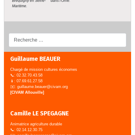
dans l'Orne.
Bréquigny en Seine-
Maritime.
Recherche...
Guillaume BEAUER
Chargé de mission cultures économes
📞: 02.32.70.43.58
📱: 07.69.61.27.58
✉️:
guillaume.beauer@civam.org
[CIVAM Allouville]
Camille LE SPEGAGNE
Animatrice agriculture durable
📞: 02.14.12.30.75