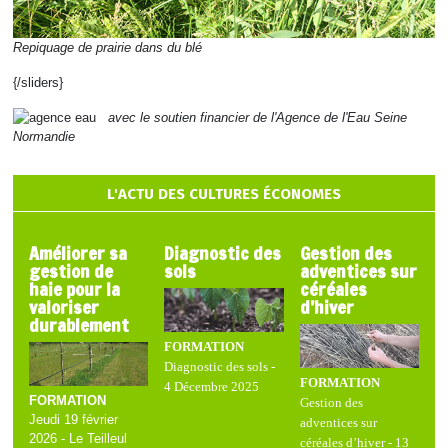
Repiquage de prairie dans du blé
{/sliders}
avec le soutien financier de l'Agence de l'Eau Seine
Normandie
L'ACTU DES CULTURES ÉCONOMES
Améliorer sa
Diagnostic des
Gestion des
gestion de
sols
adventices sur
haie pour la
céréales
valoriser
d’hiver
durablement
FORMATION
Diagnostic des sols -
FORMATION
4 Décembre 2025
FORMATION
Gestion des
Jeudi 19 février
adventices sur
2026 - Le Teilleul
céréales d’hiver - 13