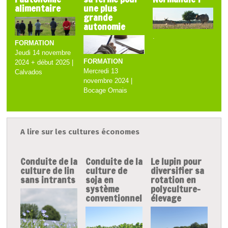
alimentaire
une plus
grande
autonomie
.
FORMATION
Jeudi 14 novembre
FORMATION
2024 + début 2025 |
Mercredi 13
Calvados
novembre 2024 |
Bocage Ornais
A lire sur les cultures économes
Conduite de la
Conduite de la
Le lupin pour
culture de lin
culture de
diversifier sa
sans intrants
soja en
rotation en
système
polyculture-
conventionnel
élevage