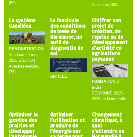
(50)
Novembre 2025
Le système
Le fascicule
Chiffrer son
Caméléon
des conditions
projet de
de levée de
création, de
dormance, un
reprise ou de
outil de
développement
diagnostic de
d'activité en
DÉMONSTRATION
sol
agriculture
Vendredi 29 mai
paysanne
2026 à 13h30 |
Avesnes-en-Bray
(76)
ARTICLE
FORMATION 5
jours
SESSIONS 2025-
2026 en Normandie
Optimiser la
Optimiser
Changement
gestion des
l’utilisation et
climatique, à
prairies et
produire de
quoi
développer
l’énergie sur
s’attendre en
l’autonomie
sa ferme pour
Normandie ?