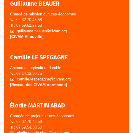
Guillaume BEAUER
Chargé de mission cultures économes
📞: 02.32.70.43.58
📱: 07.69.61.27.58
✉️:
guillaume.beauer@civam.org
[CIVAM Allouville]
Camille LE SPEGAGNE
Animatrice agriculture durable
📞: 02.14.12.30.75
✉️:
camille.lespegagne@civam.org
[Réseau des CIVAM normands]
Élodie MARTIN ABAD
Chargée de projet cultures économes
📞: 02.32.70.43.58
📱: 07.69.54.30.50
✉️:
elodie.martin.abad@civam.org