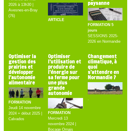
paysanne
2026 à 13h30 |
Avesnes-en-Bray
(76)
ARTICLE
FORMATION 5
jours
SESSIONS 2025-
2026 en Normandie
Optimiser la
Optimiser
Changement
gestion des
l’utilisation et
climatique, à
prairies et
produire de
quoi
développer
l’énergie sur
s’attendre en
l’autonomie
sa ferme pour
Normandie ?
alimentaire
une plus
grande
autonomie
.
FORMATION
Jeudi 14 novembre
FORMATION
2024 + début 2025 |
Mercredi 13
Calvados
novembre 2024 |
Bocage Ornais