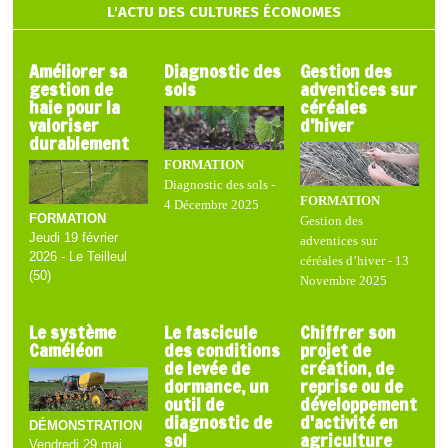
L'ACTU DES CULTURES ÉCONOMES
Améliorer sa
Diagnostic des
Gestion des
gestion de
sols
adventices sur
haie pour la
céréales
valoriser
d’hiver
durablement
FORMATION
Diagnostic des sols -
FORMATION
4 Décembre 2025
FORMATION
Gestion des
Jeudi 19 février
adventices sur
2026 - Le Teilleul
céréales d’hiver - 13
(50)
Novembre 2025
Le système
Le fascicule
Chiffrer son
Caméléon
des conditions
projet de
de levée de
création, de
dormance, un
reprise ou de
outil de
développement
diagnostic de
d'activité en
DÉMONSTRATION
sol
agriculture
Vendredi 29 mai