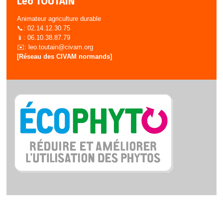
Léo TOUTAIN
Animateur agriculture durable
📞: 02.14.12.30.75
📱: 06.10.38.87.79
✉️:
leo.toutain@civam.org
[Réseau des CIVAM normands]