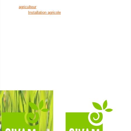
en eau
agriculteur
Installation agricole
un citoyen
Transmission agricole
Bien manger
Elevages autonomes
Découvrir la nature
Santé animale
et visiter des fermes
Cultures économes
Créer son activité à la campagne
Diversifications agricoles
Favoriser l'installation
Accueillir du public sur
de nouveaux agriculteurs
sa ferme
Un établissement scolaire
Projets collectifs
Enseignement primaire
d'agriculteurs
Enseignement secondaire &
Accessibilité alimentaire
supérieur
Nos formations
Nos groupes