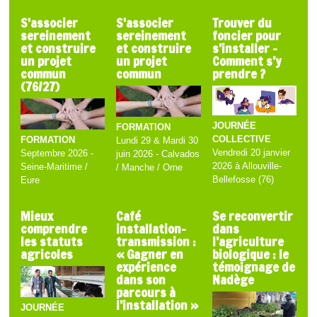
S'associer
S'associer
Trouver du
sereinement
sereinement
foncier pour
et construire
et construire
s’installer -
un projet
un projet
Comment s’y
commun
commun
prendre ?
(76/27)
JOURNÉE
FORMATION
COLLECTIVE
FORMATION
Lundi 29 & Mardi 30
Vendredi 20 janvier
Septembre 2026 -
juin 2026 - Calvados
2026 à Allouville-
Seine-Maritime /
/ Manche / Orne
Bellefosse (76)
Eure
Mieux
Café
Se reconvertir
comprendre
installation-
dans
les statuts
transmission :
l’agriculture
agricoles
« Gagner en
biologique : le
expérience
témoignage de
dans son
Nadège
parcours à
l’installation »
JOURNÉE