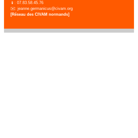
📱: 07.83.58.45.76
✉️:
jeanne.germanicus@civam.org
[Réseau des CIVAM normands]