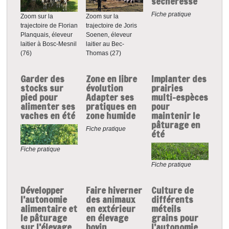
sécheresse
Fiche pratique
Zoom sur la
Zoom sur la
trajectoire de Joris
trajectoire de Florian
Soenen, éleveur
Planquais, éleveur
laitier au Bec-
laitier à Bosc-Mesnil
Thomas (27)
(76)
Garder des
Zone en libre
Implanter des
stocks sur
évolution
prairies
pied pour
Adapter ses
multi-espèces
alimenter ses
pratiques en
pour
vaches en été
zone humide
maintenir le
pâturage en
Fiche pratique
été
Fiche pratique
Fiche pratique
Développer
Faire hiverner
Culture de
l’autonomie
des animaux
différents
alimentaire et
en extérieur
méteils
le pâturage
en élevage
grains pour
sur l’élevage
bovin
l’autonomie