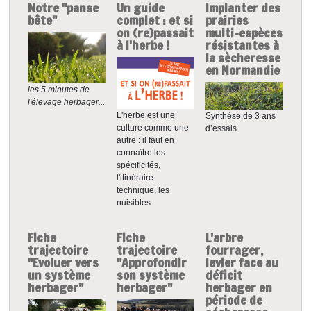
Notre "panse
Un guide
Implanter des
bête"
complet : et si
prairies
on (re)passait
multi-espèces
à l'herbe !
résistantes à
la sècheresse
en Normandie
les 5 minutes de
l'élevage herbager...
L'herbe est une
Synthèse de 3 ans
culture comme une
d’essais
autre : il faut en
connaître les
spécificités,
l'itinéraire
technique, les
nuisibles
Fiche
Fiche
L'arbre
trajectoire
trajectoire
fourrager,
"Evoluer vers
"Approfondir
levier face au
un système
son système
déficit
herbager"
herbager"
herbager en
période de