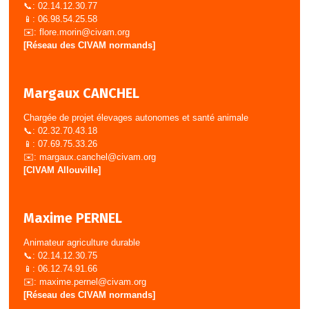
📞: 02.14.12.30.77
📱: 06.98.54.25.58
✉️:
flore.morin@civam.org
[Réseau des CIVAM normands]
Margaux CANCHEL
Chargée de projet élevages autonomes et santé animale
📞: 02.32.70.43.18
📱: 07.69.75.33.26
✉️:
margaux.canchel@civam.org
[CIVAM Allouville]
Maxime PERNEL
Animateur agriculture durable
📞: 02.14.12.30.75
📱: 06.12.74.91.66
✉️:
maxime.pernel@civam.org
[Réseau des CIVAM normands]