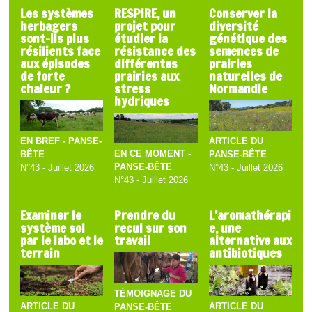
Les systèmes
RESPIRE, un
Conserver la
herbagers
projet pour
diversité
sont-ils plus
étudier la
génétique des
résilients face
résistance des
semences de
aux épisodes
différentes
prairies
de forte
prairies aux
naturelles de
chaleur ?
stress
Normandie
hydriques
EN BREF - PANSE-
ARTICLE DU
EN CE MOMENT -
BÊTE
PANSE-BÊTE
PANSE-BÊTE
N°43 - Juillet 2026
N°43 - Juillet 2026
N°43 - Juillet 2026
Examiner le
Prendre du
L’aromathérapi
système sol
recul sur son
e, une
par le labo et le
travail
alternative aux
terrain
antibiotiques
TÉMOIGNAGE DU
ARTICLE DU
ARTICLE DU
PANSE-BÊTE