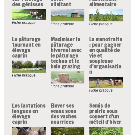
des génisses
allaitant
alimentaire
Fiche pratique
Fiche pratique
Fiche pratique
Le pâturage
Maximiser le
La monotraite
tournant en
pâturage
: pour gagner
élevage
hivernal avec
en qualité de
caprin
le pâturage
vie et
techno et le
souplesse
bale grazing
d’organisatio
n
Fiche pratique
Fiche pratique
Fiche pratique
Les lactations
Elever ses
Semis de
longues en
veaux sous
prairie sous
élevage
des vaches
couvert d'un
caprin
nourrices
méteil d'hiver