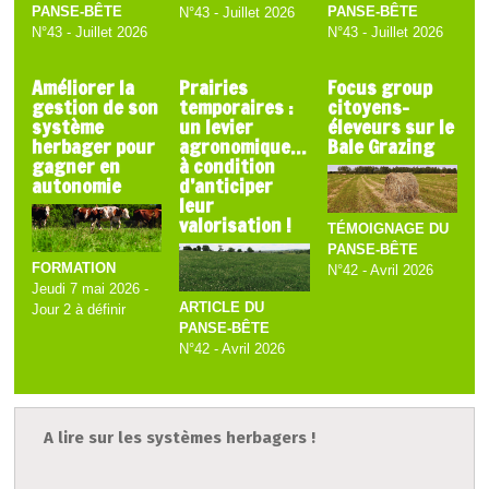
PANSE-BÊTE
PANSE-BÊTE
N°43 - Juillet 2026
N°43 - Juillet 2026
N°43 - Juillet 2026
Améliorer la
Prairies
Focus group
gestion de son
temporaires :
citoyens-
système
un levier
éleveurs sur le
herbager pour
agronomique…
Bale Grazing
gagner en
à condition
autonomie
d’anticiper
leur
valorisation !
TÉMOIGNAGE DU
PANSE-BÊTE
FORMATION
N°42 - Avril 2026
Jeudi 7 mai 2026 -
ARTICLE DU
Jour 2 à définir
PANSE-BÊTE
N°42 - Avril 2026
A lire sur les systèmes herbagers !