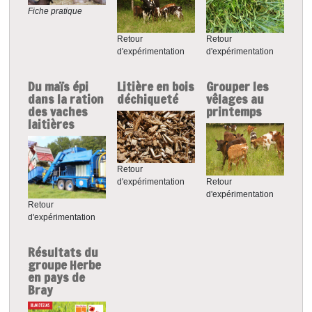
Fiche pratique
Retour
Retour
d'expérimentation
d'expérimentation
Du maïs épi
Litière en bois
Grouper les
dans la ration
déchiqueté
vêlages au
des vaches
printemps
laitières
Retour
d'expérimentation
Retour
d'expérimentation
Retour
d'expérimentation
Résultats du
groupe Herbe
en pays de
Bray