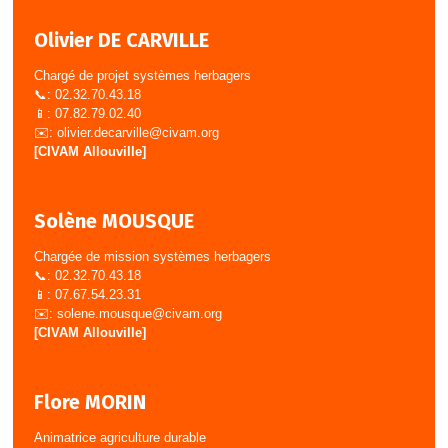
Olivier DE CARVILLE
Chargé de projet systèmes herbagers
📞: 02.32.70.43.18
📱: 07.82.79.02.40
✉️:
olivier.decarville@civam.org
[CIVAM Allouville]
Solène MOUSQUE
Chargée de mission systèmes herbagers
📞: 02.32.70.43.18
📱: 07.67.54.23.31
✉️:
solene.mousque@civam.org
[CIVAM Allouville]
Flore MORIN
Animatrice agriculture durable