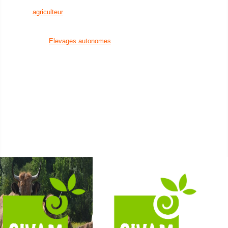
en eau
agriculteur
Installation agricole
un citoyen
Transmission agricole
Bien manger
Elevages autonomes
Découvrir la nature
Santé animale
et visiter des fermes
Cultures économes
Créer son activité à la campagne
Diversifications agricoles
Favoriser l'installation
Accueillir du public sur
de nouveaux agriculteurs
sa ferme
Un établissement scolaire
Projets collectifs
Enseignement primaire
d'agriculteurs
Enseignement secondaire &
Accessibilité alimentaire
supérieur
Nos formations
Nos groupes