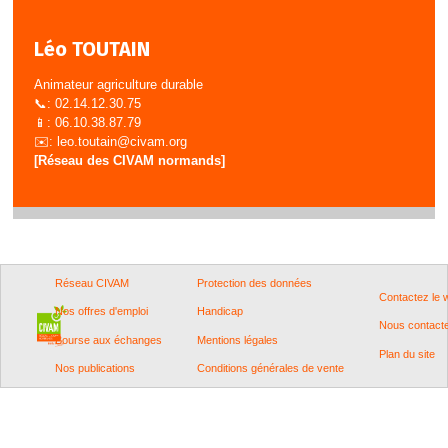
Léo TOUTAIN
Animateur agriculture durable
📞: 02.14.12.30.75
📱: 06.10.38.87.79
✉️:
leo.toutain@civam.org
[Réseau des CIVAM normands]
Réseau CIVAM
Protection des données
Contactez le
Nos offres d'emploi
Handicap
Nous contact
Bourse aux échanges
Mentions légales
Plan du site
Nos publications
Conditions générales de vente