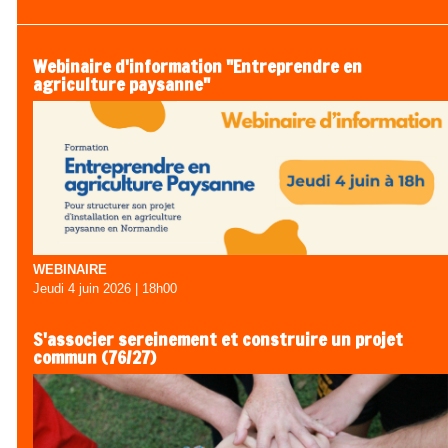
Webinaire d'information "Entreprendre en
agriculture paysanne"
WEBINAIRE
Jeudi 4 juin 2026 | 18h00
S'associer sereinement et construire un projet
commun (76/27)