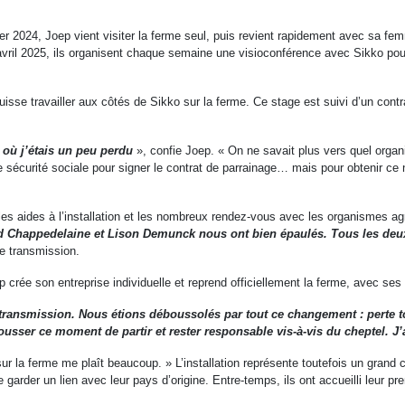
r 2024, Joep vient visiter la ferme seul, puis revient rapidement avec sa fe
vril 2025, ils organisent chaque semaine une visioconférence avec Sikko pou
e travailler aux côtés de Sikko sur la ferme. Ce stage est suivi d’un contrat
 où j’étais un peu perdu
», confie Joep. « On ne savait plus vers quel organ
écurité sociale pour signer le contrat de parrainage… mais pour obtenir ce num
 les aides à l’installation et les nombreux rendez-vous avec les organismes
ud Chappedelaine et Lison Demunck nous ont bien épaulés. Tous les deux 
te transmission.
ée son entreprise individuelle et reprend officiellement la ferme, avec se
a transmission. Nous étions déboussolés par tout ce changement : perte to
pousser ce moment de partir et rester responsable vis-à-vis du cheptel. J
r la ferme me plaît beaucoup. » L’installation représente toutefois un grand 
rder un lien avec leur pays d’origine. Entre-temps, ils ont accueilli leur pr