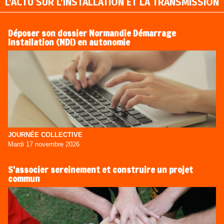
L'ACTU SUR L'INSTALLATION ET LA TRANSMISSION
Déposer son dossier Normandie Démarrage
Installation (NDI) en autonomie
JOURNÉE COLLECTIVE
Mardi 17 novembre 2026
S'associer sereinement et construire un projet
commun