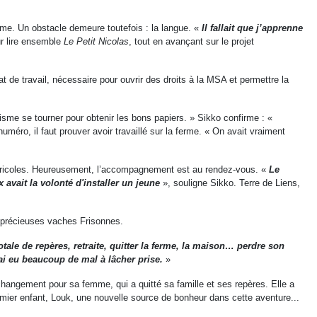
mme. Un obstacle demeure toutefois : la langue. «
Il fallait que j’apprenne
r lire ensemble
Le Petit Nicolas
, tout en avançant sur le projet
 de travail, nécessaire pour ouvrir des droits à la MSA et permettre la
isme se tourner pour obtenir les bons papiers. » Sikko confirme : «
éro, il faut prouver avoir travaillé sur la ferme. « On avait vraiment
 agricoles. Heureusement, l’accompagnement est au rendez-vous. «
Le
avait la volonté d'installer un jeune
», souligne Sikko. Terre de Liens,
s précieuses vaches Frisonnes.
tale de repères, retraite, quitter la ferme, la maison… perdre son
’ai eu beaucoup de mal à lâcher prise.
»
changement pour sa femme, qui a quitté sa famille et ses repères. Elle a
emier enfant, Louk, une nouvelle source de bonheur dans cette aventure...