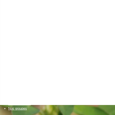
en eau
agriculteur
Installation agricole
Transmission agricole
Elevages autonomes
Santé animale
Cultures économes
Diversifications agricoles
Accueillir du public sur sa ferme
Projets collectifs d'agriculteurs
Accessibilité alimentaire
un citoyen
Bien manger
Découvrir la nature
et visiter des fermes
Créer son activité à la campagne
Favoriser l'installation
de nouveaux agriculteurs
Un établissement scolaire
Enseignement primaire
Enseignement secondaire & supérieur
Nos formations
Nos groupes