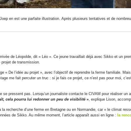
Joep en est une parfaite illustration. Après plusieurs tentatives et de nombr
rrivée de Léopolde, dit « Léo ». Ce jeune travaillait déjà avec Sikko et un pr
 projet de transmission.
ge « De l’idée au projet », avec l’objectif de reprendre la ferme familiale. Mai
tage me fait percuter un truc : si je fais ce projet, ce n’est pas pour moi, c’e
se pressent pas. Lorsqu’un journaliste contacte le CIVAM pour réaliser un art
aît, cela pourra lui redonner un peu de visibilité
»
, explique Lison, accomp
 la recherche d’une ferme en Bretagne ou en Normandie, car « le climat ress
données de Sikko. Au même moment, l’article apparaît aussi en ligne :
la renc