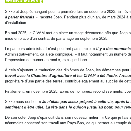
L'arrivée de Joep
Sikko et Joep échangent pour la première fois en décembre 2023. En févrie
à parler français
», raconte Joep. Pendant plus d’un an, de mars 2024 à a
d’installation.
En mai 2025, le CIVAM met en place un stage découverte afin que Joep puiss
mise en place d’un contrat de parrainage en septembre 2025.
Le parcours administratif n’est pourtant pas simple. «
Il y a des moments
Administrativement, ça a été compliqué. » Il faut notamment un numéro de s
l’impression de tourner en rond », explique Lison.
À cela s’ajoutent la traduction des diplômes de Joep, les démarches pour
travail avec la Chambre d’agriculture et les CIVAM a été fluide. Arna
propriétaire d’une partie des terres, contribue également au succès de cet
Finalement, en novembre 2025, après de nombreux rebondissements, Joep cr
Sikko nous confie : «
Je n’étais pas assez préparé à cette vie, après l
sentiment d’être utile. La tête dans le guidon jusqu’au bout, pour re
De son côté, Joep s’épanouit dans son nouveau métier : « Ce que je fais su
néanmoins conservé son travail aux Pays-Bas, ce qui permet au couple de ga