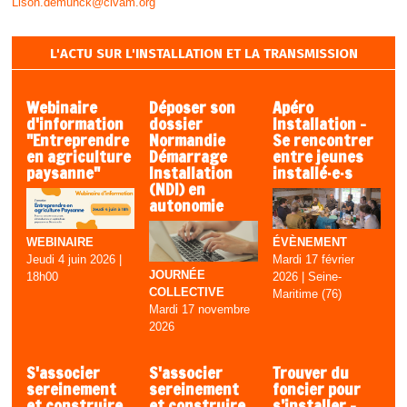
Lison.demunck@civam.org
L'ACTU SUR L'INSTALLATION ET LA TRANSMISSION
Webinaire
Déposer son
Apéro
d'information
dossier
Installation –
"Entreprendre
Normandie
Se rencontrer
en agriculture
Démarrage
entre jeunes
paysanne"
Installation
installé·e·s
(NDI) en
autonomie
ÉVÈNEMENT
WEBINAIRE
Mardi 17 février
Jeudi 4 juin 2026 |
JOURNÉE
2026 | Seine-
18h00
COLLECTIVE
Maritime (76)
Mardi 17 novembre
2026
S'associer
S'associer
Trouver du
sereinement
sereinement
foncier pour
et construire
et construire
s’installer -