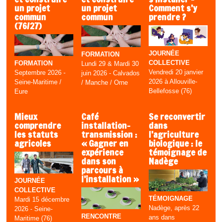
un projet
un projet
Comment s’y
commun
commun
prendre ?
(76/27)
JOURNÉE
FORMATION
COLLECTIVE
FORMATION
Lundi 29 & Mardi 30
Vendredi 20 janvier
Septembre 2026 -
juin 2026 - Calvados
2026 à Allouville-
Seine-Maritime /
/ Manche / Orne
Bellefosse (76)
Eure
Mieux
Café
Se reconvertir
comprendre
installation-
dans
les statuts
transmission :
l’agriculture
agricoles
« Gagner en
biologique : le
expérience
témoignage de
dans son
Nadège
parcours à
l’installation »
JOURNÉE
COLLECTIVE
TÉMOIGNAGE
Mardi 15 décembre
Nadège, après 22
2026 - Seine-
RENCONTRE
ans dans
Maritime (76)