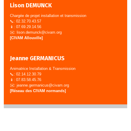
Lison DEMUNCK
Chargée de projet installation et transmission
📞: 02.32.70.43.57
📱: 07.69.29.14.56
✉️:
lison.demunck@civam.org
[CIVAM Allouville]
Jeanne GERMANICUS
Animatrice Installation & Transmission
📞: 02.14.12.30.79
📱: 07.83.58.45.76
✉️:
jeanne.germanicus@civam.org
[Réseau des CIVAM normands]