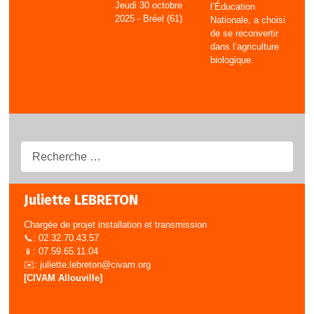
Jeudi 30 octobre
l’Éducation
2025 - Bréel (61)
Nationale, a choisi
de se reconvertir
dans l’agriculture
biologique.
Recherche...
Juliette LEBRETON
Chargée de projet installation et transmission
📞: 02.32.70.43.57
📱: 07.59.65.11.04
✉️:
juliette.lebreton@civam.org
[CIVAM Allouville]