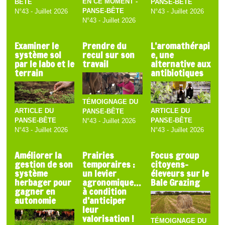
EN CE MOMENT -
BÊTE
PANSE-BÊTE
PANSE-BÊTE
N°43 - Juillet 2026
N°43 - Juillet 2026
N°43 - Juillet 2026
Examiner le
Prendre du
L’aromathérapi
système sol
recul sur son
e, une
par le labo et le
travail
alternative aux
terrain
antibiotiques
TÉMOIGNAGE DU
ARTICLE DU
ARTICLE DU
PANSE-BÊTE
PANSE-BÊTE
PANSE-BÊTE
N°43 - Juillet 2026
N°43 - Juillet 2026
N°43 - Juillet 2026
Améliorer la
Prairies
Focus group
gestion de son
temporaires :
citoyens-
système
un levier
éleveurs sur le
herbager pour
agronomique…
Bale Grazing
gagner en
à condition
autonomie
d’anticiper
leur
valorisation !
TÉMOIGNAGE DU