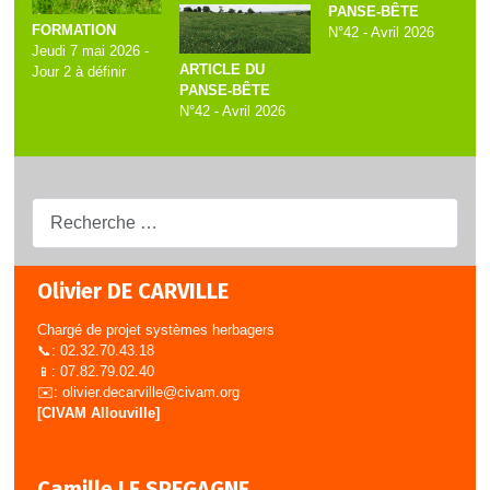
PANSE-BÊTE
FORMATION
N°42 - Avril 2026
Jeudi 7 mai 2026 -
ARTICLE DU
Jour 2 à définir
PANSE-BÊTE
N°42 - Avril 2026
Recherche...
Olivier DE CARVILLE
Chargé de projet systèmes herbagers
📞: 02.32.70.43.18
📱: 07.82.79.02.40
✉️:
olivier.decarville@civam.org
[CIVAM Allouville]
Camille LE SPEGAGNE