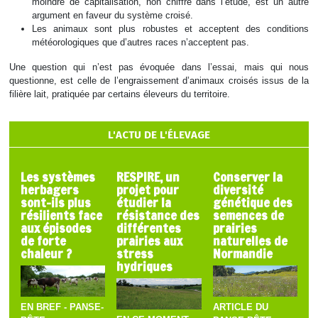
moindre de capitalisation, non chiffré dans l’étude, est un autre
argument en faveur du système croisé.
Les animaux sont plus robustes et acceptent des conditions
météorologiques que d’autres races n’acceptent pas.
Une question qui n’est pas évoquée dans l’essai, mais qui nous
questionne, est celle de l’engraissement d’animaux croisés issus de la
filière lait, pratiquée par certains éleveurs du territoire.
L'ACTU DE L'ÉLEVAGE
Les systèmes
RESPIRE, un
Conserver la
herbagers
projet pour
diversité
sont-ils plus
étudier la
génétique des
résilients face
résistance des
semences de
aux épisodes
différentes
prairies
de forte
prairies aux
naturelles de
chaleur ?
stress
Normandie
hydriques
EN BREF - PANSE-
ARTICLE DU