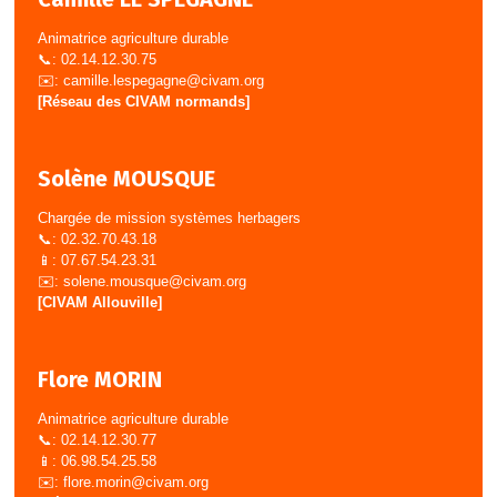
Animatrice agriculture durable
📞: 02.14.12.30.75
✉️:
camille.lespegagne@civam.org
[Réseau des CIVAM normands]
Solène MOUSQUE
Chargée de mission systèmes herbagers
📞: 02.32.70.43.18
📱: 07.67.54.23.31
✉️:
solene.mousque@civam.org
[CIVAM Allouville]
Flore MORIN
Animatrice agriculture durable
📞: 02.14.12.30.77
📱: 06.98.54.25.58
✉️:
flore.morin@civam.org