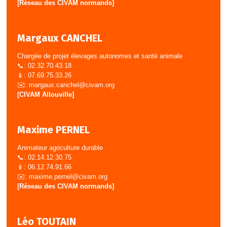
[Réseau des CIVAM normands]
Margaux CANCHEL
Chargée de projet élevages autonomes et santé animale
📞: 02.32.70.43.18
📱: 07.69.75.33.26
✉️:
margaux.canchel@civam.org
[CIVAM Allouville]
Maxime PERNEL
Animateur agriculture durable
📞: 02.14.12.30.75
📱: 06.12.74.91.66
✉️:
maxime.pernel@civam.org
[Réseau des CIVAM normands]
Léo TOUTAIN