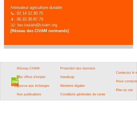
Animateur agriculture durable
📞: 02.14.12.30.75
📱: 06.10.38.87.79
✉️:
leo.toutain@civam.org
[Réseau des CIVAM normands]
Réseau CIVAM
Protection des données
Contactez le
Nos offres d'emploi
Handicap
Nous contact
Bourse aux échanges
Mentions légales
Plan du site
Nos publications
Conditions générales de vente