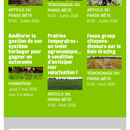
TÉMOIGNAGE DU
ARTICLE DU
ARTICLE DU
PANSE-BÊTE
PANSE-BÊTE
PANSE-BÊTE
N°43 - Juillet 2026
N°43 - Juillet 2026
N°43 - Juillet 2026
Améliorer la
Prairies
Focus group
gestion de son
temporaires :
citoyens-
système
un levier
éleveurs sur le
herbager pour
agronomique…
Bale Grazing
gagner en
à condition
autonomie
d’anticiper
leur
valorisation !
TÉMOIGNAGE DU
PANSE-BÊTE
FORMATION
N°42 - Avril 2026
Jeudi 7 mai 2026 -
ARTICLE DU
Jour 2 à définir
PANSE-BÊTE
N°42 - Avril 2026