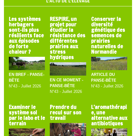
L'ACTU DE L'ÉLEVAGE
Les systèmes
RESPIRE, un
Conserver la
herbagers
projet pour
diversité
sont-ils plus
étudier la
génétique des
résilients face
résistance des
semences de
aux épisodes
différentes
prairies
de forte
prairies aux
naturelles de
chaleur ?
stress
Normandie
hydriques
EN BREF - PANSE-
ARTICLE DU
EN CE MOMENT -
BÊTE
PANSE-BÊTE
PANSE-BÊTE
N°43 - Juillet 2026
N°43 - Juillet 2026
N°43 - Juillet 2026
Examiner le
Prendre du
L’aromathérapi
système sol
recul sur son
e, une
par le labo et le
travail
alternative aux
terrain
antibiotiques