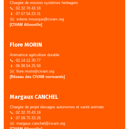
Chargée de mission systèmes herbagers
📞: 02.32.70.43.18
📱: 07.67.54.23.31
✉️:
solene.mousque@civam.org
[CIVAM Allouville]
Flore MORIN
Animatrice agriculture durable
📞: 02.14.12.30.77
📱: 06.98.54.25.58
✉️:
flore.morin@civam.org
[Réseau des CIVAM normands]
Margaux CANCHEL
Chargée de projet élevages autonomes et santé animale
📞: 02.32.70.43.18
📱: 07.69.75.33.26
✉️:
margaux.canchel@civam.org
[CIVAM Allouville]