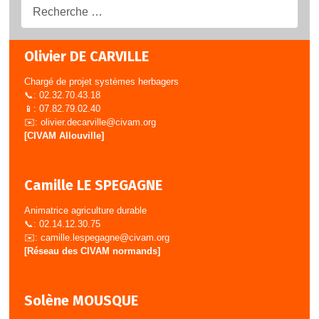
Recherche...
Olivier DE CARVILLE
Chargé de projet systèmes herbagers
📞: 02.32.70.43.18
📱: 07.82.79.02.40
✉️:
olivier.decarville@civam.org
[CIVAM Allouville]
Camille LE SPEGAGNE
Animatrice agriculture durable
📞: 02.14.12.30.75
✉️:
camille.lespegagne@civam.org
[Réseau des CIVAM normands]
Solène MOUSQUE