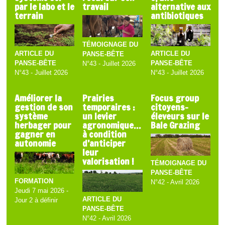
par le labo et le
travail
alternative aux
terrain
antibiotiques
TÉMOIGNAGE DU
ARTICLE DU
ARTICLE DU
PANSE-BÊTE
PANSE-BÊTE
PANSE-BÊTE
N°43 - Juillet 2026
N°43 - Juillet 2026
N°43 - Juillet 2026
Améliorer la
Prairies
Focus group
gestion de son
temporaires :
citoyens-
système
un levier
éleveurs sur le
herbager pour
agronomique…
Bale Grazing
gagner en
à condition
autonomie
d’anticiper
leur
valorisation !
TÉMOIGNAGE DU
PANSE-BÊTE
FORMATION
N°42 - Avril 2026
Jeudi 7 mai 2026 -
ARTICLE DU
Jour 2 à définir
PANSE-BÊTE
N°42 - Avril 2026