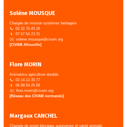
Solène MOUSQUE
Chargée de mission systèmes herbagers
📞: 02.32.70.43.18
📱: 07.67.54.23.31
✉️:
solene.mousque@civam.org
[CIVAM Allouville]
Flore MORIN
Animatrice agriculture durable
📞: 02.14.12.30.77
📱: 06.98.54.25.58
✉️:
flore.morin@civam.org
[Réseau des CIVAM normands]
Margaux CANCHEL
Chargée de projet élevages autonomes et santé animale