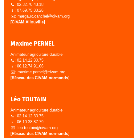
📞: 02.32.70.43.18
📱: 07.69.75.33.26
✉️:
margaux.canchel@civam.org
[CIVAM Allouville]
Maxime PERNEL
Animateur agriculture durable
📞: 02.14.12.30.75
📱: 06.12.74.91.66
✉️:
maxime.pernel@civam.org
[Réseau des CIVAM normands]
Léo TOUTAIN
Animateur agriculture durable
📞: 02.14.12.30.75
📱: 06.10.38.87.79
✉️:
leo.toutain@civam.org
[Réseau des CIVAM normands]