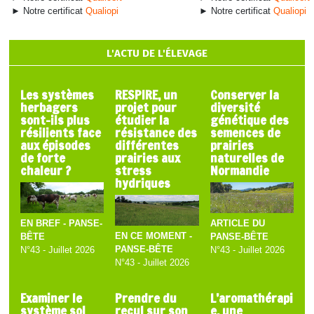
► Notre certificat
Qualiopi
► Notre certificat
Qualiopi
L'ACTU DE L'ÉLEVAGE
Les systèmes
RESPIRE, un
Conserver la
herbagers
projet pour
diversité
sont-ils plus
étudier la
génétique des
résilients face
résistance des
semences de
aux épisodes
différentes
prairies
de forte
prairies aux
naturelles de
chaleur ?
stress
Normandie
hydriques
EN BREF - PANSE-
ARTICLE DU
EN CE MOMENT -
BÊTE
PANSE-BÊTE
PANSE-BÊTE
N°43 - Juillet 2026
N°43 - Juillet 2026
N°43 - Juillet 2026
Examiner le
Prendre du
L’aromathérapi
système sol
recul sur son
e, une