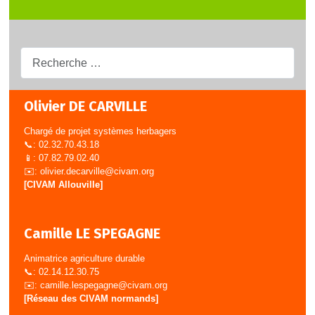
Recherche...
Olivier DE CARVILLE
Chargé de projet systèmes herbagers
📞: 02.32.70.43.18
📱: 07.82.79.02.40
✉️:
olivier.decarville@civam.org
[CIVAM Allouville]
Camille LE SPEGAGNE
Animatrice agriculture durable
📞: 02.14.12.30.75
✉️:
camille.lespegagne@civam.org
[Réseau des CIVAM normands]