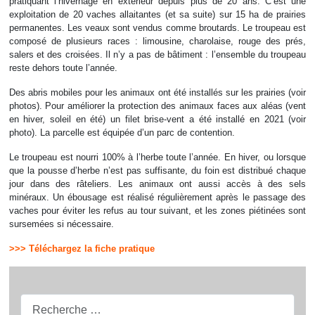
pratiquant l’hivernage en extérieur depuis plus de 20 ans. C’est une
exploitation de 20 vaches allaitantes (et sa suite) sur 15 ha de prairies
permanentes. Les veaux sont vendus comme broutards. Le troupeau est
composé de plusieurs races : limousine, charolaise, rouge des prés,
salers et des croisées. Il n’y a pas de bâtiment : l’ensemble du troupeau
reste dehors toute l’année.
Des abris mobiles pour les animaux ont été installés sur les prairies (voir
photos). Pour améliorer la protection des animaux faces aux aléas (vent
en hiver, soleil en été) un filet brise-vent a été installé en 2021 (voir
photo). La parcelle est équipée d’un parc de contention.
Le troupeau est nourri 100% à l’herbe toute l’année. En hiver, ou lorsque
que la pousse d’herbe n’est pas suffisante, du foin est distribué chaque
jour dans des râteliers. Les animaux ont aussi accès à des sels
minéraux. Un ébousage est réalisé régulièrement après le passage des
vaches pour éviter les refus au tour suivant, et les zones piétinées sont
sursemées si nécessaire.
>>> Téléchargez la fiche pratique
Recherche...