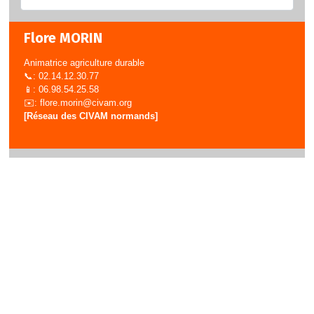
Flore MORIN
Animatrice agriculture durable
📞: 02.14.12.30.77
📱: 06.98.54.25.58
✉️:
flore.morin@civam.org
[Réseau des CIVAM normands]