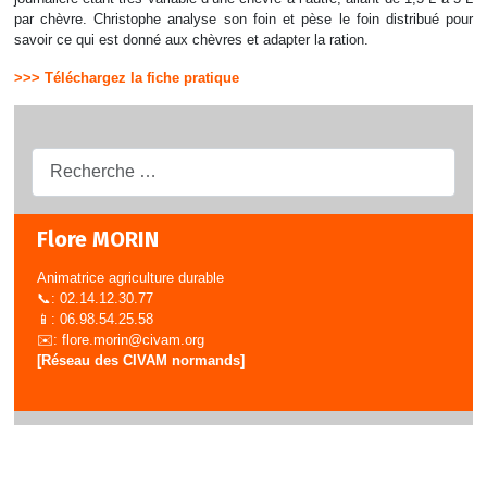
par chèvre. Christophe analyse son foin et pèse le foin distribué pour
savoir ce qui est donné aux chèvres et adapter la ration.
>>> Téléchargez la fiche pratique
Recherche...
Flore MORIN
Animatrice agriculture durable
📞: 02.14.12.30.77
📱: 06.98.54.25.58
✉️:
flore.morin@civam.org
[Réseau des CIVAM normands]