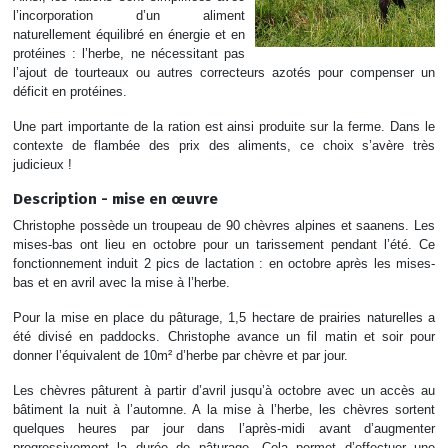
l’incorporation d’un aliment
naturellement équilibré en énergie et en
protéines : l’herbe, ne nécessitant pas
l’ajout de tourteaux ou autres correcteurs azotés pour compenser un
déficit en protéines.
Une part importante de la ration est ainsi produite sur la ferme. Dans le
contexte de flambée des prix des aliments, ce choix s’avère très
judicieux !
Description - mise en œuvre
Christophe possède un troupeau de 90 chèvres alpines et saanens. Les
mises-bas ont lieu en octobre pour un tarissement pendant l’été. Ce
fonctionnement induit 2 pics de lactation : en octobre après les mises-
bas et en avril avec la mise à l’herbe.
Pour la mise en place du pâturage, 1,5 hectare de prairies naturelles a
été divisé en paddocks. Christophe avance un fil matin et soir pour
donner l’équivalent de 10m² d’herbe par chèvre et par jour.
Les chèvres pâturent à partir d’avril jusqu’à octobre avec un accès au
bâtiment la nuit à l’automne. A la mise à l’herbe, les chèvres sortent
quelques heures par jour dans l’après-midi avant d’augmenter
progressivement la durée de pâturage. Cela permet d’effectuer une