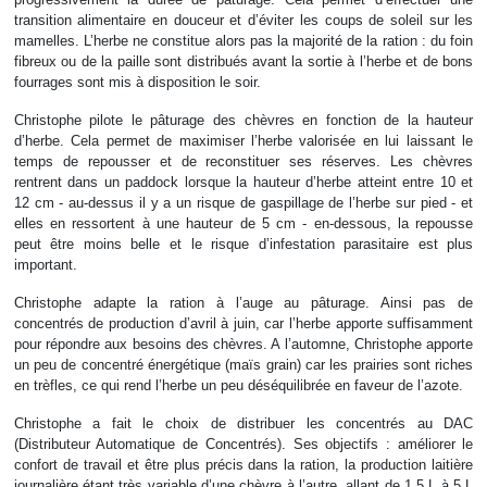
transition alimentaire en douceur et d’éviter les coups de soleil sur les
mamelles. L’herbe ne constitue alors pas la majorité de la ration : du foin
fibreux ou de la paille sont distribués avant la sortie à l’herbe et de bons
fourrages sont mis à disposition le soir.
Christophe pilote le pâturage des chèvres en fonction de la hauteur
d’herbe. Cela permet de maximiser l’herbe valorisée en lui laissant le
temps de repousser et de reconstituer ses réserves. Les chèvres
rentrent dans un paddock lorsque la hauteur d’herbe atteint entre 10 et
12 cm - au-dessus il y a un risque de gaspillage de l’herbe sur pied - et
elles en ressortent à une hauteur de 5 cm - en-dessous, la repousse
peut être moins belle et le risque d’infestation parasitaire est plus
important.
Christophe adapte la ration à l’auge au pâturage. Ainsi pas de
concentrés de production d’avril à juin, car l’herbe apporte suffisamment
pour répondre aux besoins des chèvres. A l’automne, Christophe apporte
un peu de concentré énergétique (maïs grain) car les prairies sont riches
en trèfles, ce qui rend l’herbe un peu déséquilibrée en faveur de l’azote.
Christophe a fait le choix de distribuer les concentrés au DAC
(Distributeur Automatique de Concentrés). Ses objectifs : améliorer le
confort de travail et être plus précis dans la ration, la production laitière
journalière étant très variable d’une chèvre à l’autre, allant de 1,5 L à 5 L