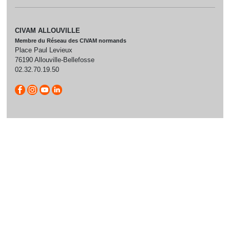
CIVAM ALLOUVILLE
Membre du Réseau des CIVAM normands
Place Paul Levieux
76190 Allouville-Bellefosse
02.32.70.19.50