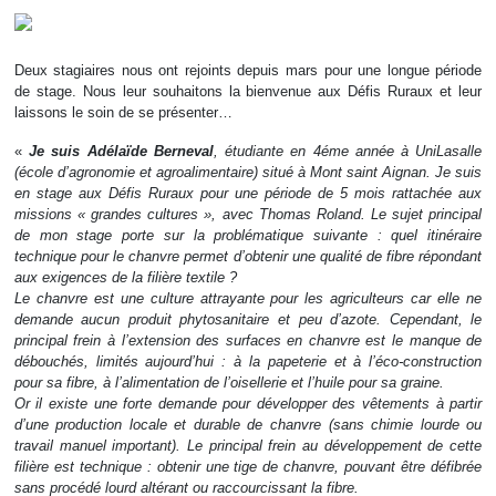
Deux stagiaires nous ont rejoints depuis mars pour une longue période
de stage. Nous leur souhaitons la bienvenue aux Défis Ruraux et leur
laissons le soin de se présenter…
«
Je suis Adélaïde Berneval
, étudiante en 4éme année à UniLasalle
(école d’agronomie et agroalimentaire) situé à Mont saint Aignan. Je suis
en stage aux Défis Ruraux pour une période de 5 mois rattachée aux
missions « grandes cultures », avec Thomas Roland. Le sujet principal
de mon stage porte sur la problématique suivante : quel itinéraire
technique pour le chanvre permet d’obtenir une qualité de fibre répondant
aux exigences de la filière textile ?
Le chanvre est une culture attrayante pour les agriculteurs car elle ne
demande aucun produit phytosanitaire et peu d’azote. Cependant, le
principal frein à l’extension des surfaces en chanvre est le manque de
débouchés, limités aujourd’hui : à la papeterie et à l’éco-construction
pour sa fibre, à l’alimentation de l’oisellerie et l’huile pour sa graine.
Or il existe une forte demande pour développer des vêtements à partir
d’une production locale et durable de chanvre (sans chimie lourde ou
travail manuel important). Le principal frein au développement de cette
filière est technique : obtenir une tige de chanvre, pouvant être défibrée
sans procédé lourd altérant ou raccourcissant la fibre.