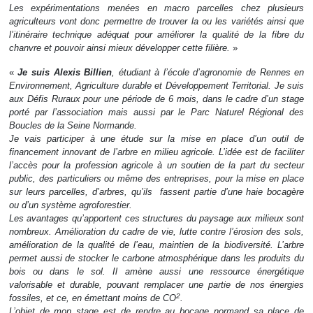
Les expérimentations menées en macro parcelles chez plusieurs
agriculteurs vont donc permettre de trouver la ou les variétés ainsi que
l’itinéraire technique adéquat pour améliorer la qualité de la fibre du
chanvre et pouvoir ainsi mieux développer cette filière.
»
«
Je suis Alexis Billien
, étudiant à l’école d’agronomie de Rennes en
Environnement, Agriculture durable et Développement Territorial. Je suis
aux Défis Ruraux pour une période de 6 mois, dans le cadre d’un stage
porté par l’association mais aussi par le Parc Naturel Régional des
Boucles de la Seine Normande.
Je vais participer à une étude sur la mise en place d’un outil de
financement innovant de l’arbre en milieu agricole. L’idée est de faciliter
l’accès pour la profession agricole à un soutien de la part du secteur
public, des particuliers ou même des entreprises, pour la mise en place
sur leurs parcelles, d’arbres, qu’ils fassent partie d’une haie bocagère
ou d’un système agroforestier.
Les avantages qu’apportent ces structures du paysage aux milieux sont
nombreux. Amélioration du cadre de vie, lutte contre l’érosion des sols,
amélioration de la qualité de l’eau, maintien de la biodiversité. L’arbre
permet aussi de stocker le carbone atmosphérique dans les produits du
bois ou dans le sol. Il amène aussi une ressource énergétique
valorisable et durable, pouvant remplacer une partie de nos énergies
2
fossiles, et ce, en émettant moins de CO
.
L’objet de mon stage est de rendre au bocage normand sa place de