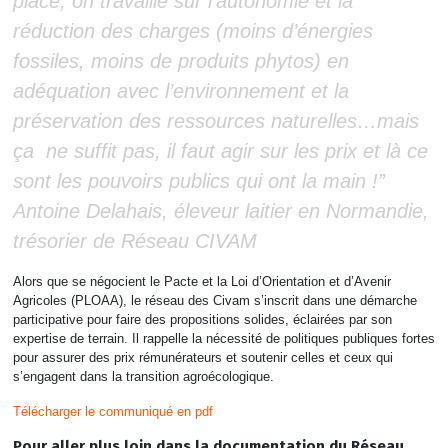
place, on travaille sur l’autonomie et la
réduction des charges (moins d’énergies
fossiles, moins de produits phytos) en
adéquation avec l’environnement et la
préservation des ressources naturelles…mais
ça ne suffit pas, il faut agir sur les prix et là ce
sont les pouvoirs publics qui ont la main !”
Antoine Delahais, éleveur laitier en Normandie,
trésorier de Réseau CIVAM
Alors que se négocient le Pacte et la Loi d’Orientation et d’Avenir
Agricoles (PLOAA), le réseau des Civam s’inscrit dans une démarche
participative pour faire des propositions solides, éclairées par son
expertise de terrain. Il rappelle la nécessité de politiques publiques fortes
pour assurer des prix rémunérateurs et soutenir celles et ceux qui
s’engagent dans la transition agroécologique.
Télécharger le communiqué en pdf
Pour aller plus loin dans la documentation du Réseau