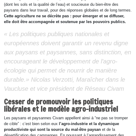
(dont les sols et la qualité de l’eau) et soucieuse du bien-être des
paysans dans leur travail, pour des réponses globales et de long termes.
Cette agriculture ne se décrète pas : pour émerger et se diffuser,
elle doit être accompagnée et soutenue par les pouvoirs publics.
« Les politiques publiques nationales et
européennes doivent garantir un revenu digne
aux paysans et paysannes, sans distinction, en
encourageant le développement de l’agro-
écologie qui permet de nourrir de manière
durable.» Nicolas Verzotti, Maraîcher dans le
Vaucluse et vice président de Réseau Civam
Cesser de promouvoir les politiques
libérales et le modèle agro-industriel
Les paysans et paysannes Civam appellent ainsi à “ne pas se tromper
de cible” : c’est bien selon eux
l’agro-industrie et la dynamique
productiviste qui sont la source du mal-être paysan
et de la
désertification des campagnes. En poussant à l’agrandissement des