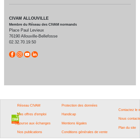
CIVAM ALLOUVILLE
Membre du Réseau des CIVAM normands
Place Paul Levieux
76190 Allouville-Bellefosse
02.32.70.19.50
Réseau CIVAM
Protection des données
Contactez le
Nos offres d'emploi
Handicap
Nous contact
Bourse aux échanges
Mentions légales
Plan du site
Nos publications
Conditions générales de vente