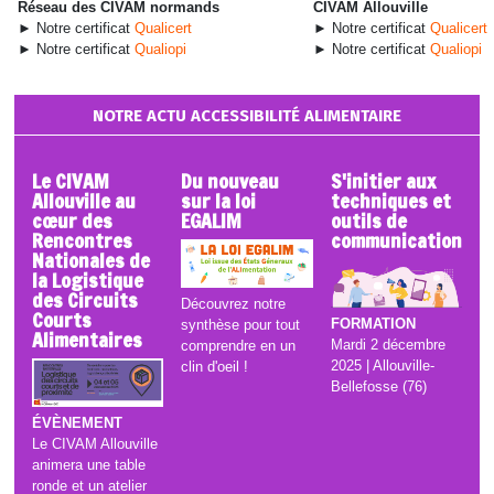
Réseau des CIVAM normands
CIVAM Allouville
► Notre certificat
Qualicert
► Notre certificat
Qualicert
► Notre certificat
Qualiopi
► Notre certificat
Qualiopi
NOTRE ACTU ACCESSIBILITÉ ALIMENTAIRE
Le CIVAM
Du nouveau
S'initier aux
Allouville au
sur la loi
techniques et
cœur des
EGALIM
outils de
Rencontres
communication
Nationales de
la Logistique
des Circuits
Découvrez notre
Courts
FORMATION
synthèse pour tout
Alimentaires
Mardi 2 décembre
comprendre en un
2025 | Allouville-
clin d'oeil !
Bellefosse (76)
ÉVÈNEMENT
Le CIVAM Allouville
animera une table
ronde et un atelier