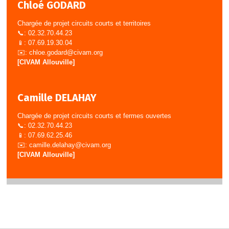
Chloé GODARD
Chargée de projet circuits courts et territoires
📞: 02.32.70.44.23
📱: 07.69.19.30.04
✉️:
chloe.godard@civam.org
[CIVAM Allouville]
Camille DELAHAY
Chargée de projet circuits courts et fermes ouvertes
📞: 02.32.70.44.23
📱: 07.69.62.25.46
✉️:
camille.delahay@civam.org
[CIVAM Allouville]