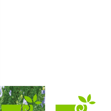
Protection de la
Cultures économes
ressource
Diversifications agricoles
en eau
Accueillir du public sur sa ferme
Projets collectifs d'agriculteurs
Accessibilité alimentaire
un citoyen
Bien manger
Découvrir la nature
et visiter des fermes
Créer son activité à la campagne
Favoriser l'installation
de nouveaux agriculteurs
Un établissement scolaire
Enseignement primaire
Enseignement secondaire & supérieur
Nos formations
Nos groupes