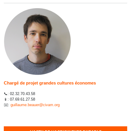
Chargé de projet grandes cultures
économes
📞:
02.32.70.43.58
📱:
07.69.61.27.58
✉️:
guillaume.beauer@civam.org