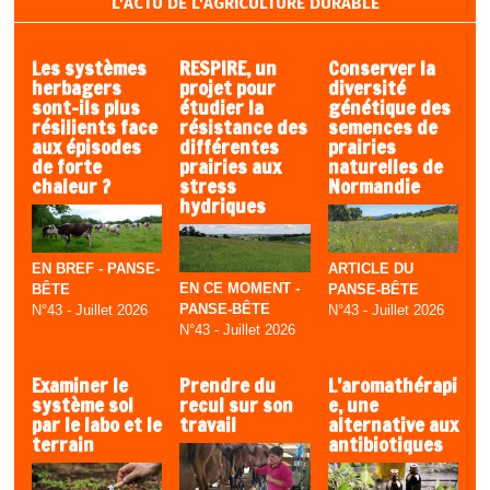
L'ACTU DE L'AGRICULTURE DURABLE
Les systèmes
RESPIRE, un
Conserver la
herbagers
projet pour
diversité
sont-ils plus
étudier la
génétique des
résilients face
résistance des
semences de
aux épisodes
différentes
prairies
de forte
prairies aux
naturelles de
chaleur ?
stress
Normandie
hydriques
EN BREF - PANSE-
ARTICLE DU
EN CE MOMENT -
BÊTE
PANSE-BÊTE
PANSE-BÊTE
N°43 - Juillet 2026
N°43 - Juillet 2026
N°43 - Juillet 2026
Examiner le
Prendre du
L’aromathérapi
système sol
recul sur son
e, une
par le labo et le
travail
alternative aux
terrain
antibiotiques