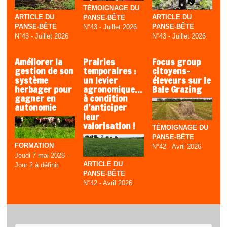
TÉMOIGNAGE DU
ARTICLE DU
ARTICLE DU
PANSE-BÊTE
PANSE-BÊTE
PANSE-BÊTE
N°43 - Juillet 2026
N°43 - Juillet 2026
N°43 - Juillet 2026
Améliorer la
Prairies
Focus group
gestion de son
temporaires :
citoyens-
système
un levier
éleveurs sur le
herbager pour
agronomique…
Bale Grazing
gagner en
à condition
autonomie
d’anticiper
leur
valorisation !
TÉMOIGNAGE DU
PANSE-BÊTE
FORMATION
N°42 - Avril 2026
Jeudi 7 mai 2026 -
ARTICLE DU
Jour 2 à définir
PANSE-BÊTE
N°42 - Avril 2026