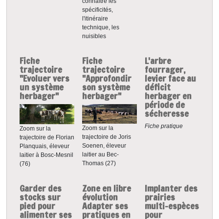
connaître les
spécificités,
l'itinéraire
technique, les
nuisibles
Fiche
Fiche
L'arbre
trajectoire
trajectoire
fourrager,
"Evoluer vers
"Approfondir
levier face au
un système
son système
déficit
herbager"
herbager"
herbager en
période de
sécheresse
Fiche pratique
Zoom sur la
Zoom sur la
trajectoire de Joris
trajectoire de Florian
Soenen, éleveur
Planquais, éleveur
laitier au Bec-
laitier à Bosc-Mesnil
Thomas (27)
(76)
Garder des
Zone en libre
Implanter des
stocks sur
évolution
prairies
pied pour
Adapter ses
multi-espèces
alimenter ses
pratiques en
pour