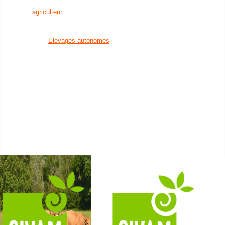
en eau
agriculteur
Installation agricole
un citoyen
Transmission agricole
Bien manger
Elevages autonomes
Découvrir la nature
Santé animale
et visiter des fermes
Cultures économes
Créer son activité à la campagne
Diversifications agricoles
Favoriser l'installation
Accueillir du public sur
de nouveaux agriculteurs
sa ferme
Un établissement scolaire
Projets collectifs
Enseignement primaire
d'agriculteurs
Enseignement secondaire &
Accessibilité alimentaire
supérieur
Nos formations
Nos groupes