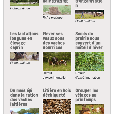
bale grazing
d’organisatio
n
Fiche pratique
Fiche pratique
Fiche pratique
Les lactations
Elever ses
Semis de
longues en
veaux sous
prairie sous
élevage
des vaches
couvert d'un
caprin
nourrices
méteil d'hiver
Fiche pratique
Retour
Retour
d'expérimentation
d'expérimentation
Du maïs épi
Litière en bois
Grouper les
dans la ration
déchiqueté
vêlages au
des vaches
printemps
laitières