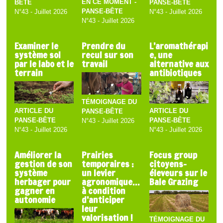
EN CE MOMENT -
BÊTE
PANSE-BÊTE
PANSE-BÊTE
N°43 - Juillet 2026
N°43 - Juillet 2026
N°43 - Juillet 2026
Examiner le
Prendre du
L’aromathérapi
système sol
recul sur son
e, une
par le labo et le
travail
alternative aux
terrain
antibiotiques
TÉMOIGNAGE DU
ARTICLE DU
ARTICLE DU
PANSE-BÊTE
PANSE-BÊTE
PANSE-BÊTE
N°43 - Juillet 2026
N°43 - Juillet 2026
N°43 - Juillet 2026
Améliorer la
Prairies
Focus group
gestion de son
temporaires :
citoyens-
système
un levier
éleveurs sur le
herbager pour
agronomique…
Bale Grazing
gagner en
à condition
autonomie
d’anticiper
leur
valorisation !
TÉMOIGNAGE DU