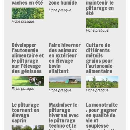
vaches en été
zone humide
maintenir le
pâturage en
Fiche pratique
été
Fiche pratique
Fiche pratique
Développer
Faire hiverner
Culture de
l’autonomie
des animaux
différents
alimentaire et
en extérieur
méteils
le pâturage
en élevage
grains pour
sur l’élevage
bovin
l’autonomie
des génisses
allaitant
alimentaire
Fiche pratique
Fiche pratique
Fiche pratique
Le pâturage
Maximiser le
La monotraite
tournant en
pâturage
: pour gagner
élevage
hivernal avec
en qualité de
caprin
le pâturage
vie et
techno et le
souplesse