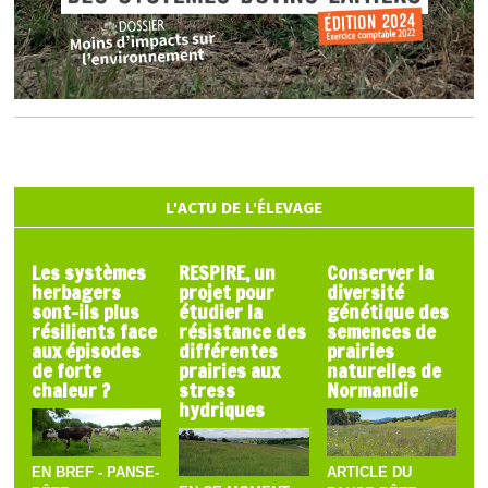
L'ACTU DE L'ÉLEVAGE
Les systèmes
RESPIRE, un
Conserver la
herbagers
projet pour
diversité
sont-ils plus
étudier la
génétique des
résilients face
résistance des
semences de
aux épisodes
différentes
prairies
de forte
prairies aux
naturelles de
chaleur ?
stress
Normandie
hydriques
EN BREF - PANSE-
ARTICLE DU