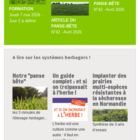
PANSE-BÊTE
FORMATION
N°42 - Avril 2026
Jeudi 7 mai 2026 -
ARTICLE DU
Jour 2 à définir
PANSE-BÊTE
N°42 - Avril 2026
A lire sur les systèmes herbagers !
Notre "panse
Un guide
Implanter des
bête"
complet : et si
prairies
on (re)passait
multi-espèces
à l'herbe !
résistantes à
la sècheresse
en Normandie
les 5 minutes de
l'élevage herbager...
L'herbe est une
Synthèse de 3 ans
culture comme une
d’essais
autre : il faut en